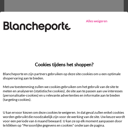
*geen kortingen via promotiecode mogelijk
Alles weigeren
Ander idee van Korte rok
Korte rok
Cookies tijdens het shoppen?
Blancheporte en zijn partners gebruiken op deze site cookies om u een optimale
shopervaring aan te bieden.
100% beveiligde betaling
Met uw toestemming zullen we cookies gebruiken om het gebruik van de site te
Betaal later of in meerdere keren
meten en analyseren (statistische cookies), de site aan te passen aan uw interesses
(personalisatie-cookies) en u relevante advertenties en informatie aan te bieden
(targeting cookies).
Levering
aan huis en in een Afhaalpunt
U kan ervoor kiezen om deze cookies te weigeren. In dat geval zullen enkel cookies
worden gebruikt die noodzakelijk zijn voor de werking van de site. Uw keuze wordt
voor een periode van 6 maand bewaard. U kan ze op elk moment aanpassen door
Gratis* retour
te klikken op "Persoonlijke gegevens en cookies" onderaan de pagina.