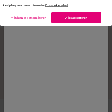
binnen 14 dagen in een Afhaalpunt
Raadpleeg voor meer informatie
Ons cookiebeleid
.
Klantendienst
Mijn keuzes personaliseren
Alles accepteren
8 tot 19 uur van maandag tot vrijdag
Zin in exclusieve voordelen?
Schrijf in op de newsletter
Voorwaarden in uw bevestigingsmail
Ok
Bestelling