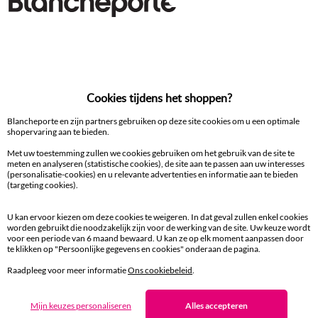
Topdekmatras
100% beveiligde betaling
Cookies tijdens het shoppen?
Betaal later of in meerdere keren
Blancheporte en zijn partners gebruiken op deze site cookies om u een optimale
shopervaring aan te bieden.
Levering
aan huis en in een Afhaalpunt
Met uw toestemming zullen we cookies gebruiken om het gebruik van de site te
meten en analyseren (statistische cookies), de site aan te passen aan uw interesses
(personalisatie-cookies) en u relevante advertenties en informatie aan te bieden
Gratis* retour
(targeting cookies).
binnen 14 dagen in een Afhaalpunt
U kan ervoor kiezen om deze cookies te weigeren. In dat geval zullen enkel cookies
worden gebruikt die noodzakelijk zijn voor de werking van de site. Uw keuze wordt
Klantendienst
voor een periode van 6 maand bewaard. U kan ze op elk moment aanpassen door
8 tot 19 uur van maandag tot vrijdag
te klikken op "Persoonlijke gegevens en cookies" onderaan de pagina.
Raadpleeg voor meer informatie
Ons cookiebeleid
.
Zin in exclusieve voordelen?
Mijn keuzes personaliseren
Alles accepteren