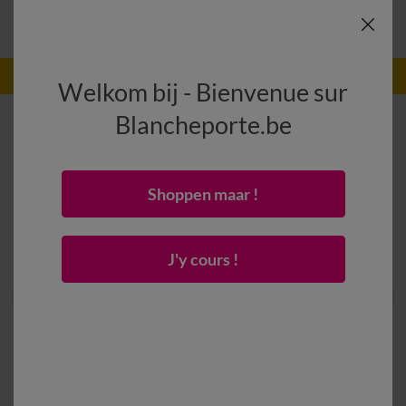
-50% vanaf 2 artikelen Code
:
800013
(1)
Gebruik
Welkom bij - Bienvenue sur
Blancheporte.be
Shoppen maar !
J'y cours !