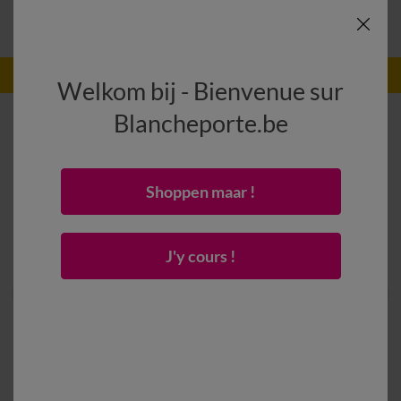
-50% vanaf 2 artikelen Code
:
800013
(1)
Gebruik
Welkom bij - Bienvenue sur
Blancheporte.be
Shoppen maar !
J'y cours !