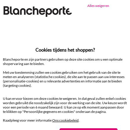
Alles weigeren
Ander idee van Droogdoek en handdoek
Droogdoek en handdoek
Cookies tijdens het shoppen?
100% beveiligde betaling
Blancheporte en zijn partners gebruiken op deze site cookies om u een optimale
Betaal later of in meerdere keren
shopervaring aan te bieden.
Met uw toestemming zullen we cookies gebruiken om het gebruik van de site te
Levering
meten en analyseren (statistische cookies), de site aan te passen aan uw interesses
aan huis en in een Afhaalpunt
(personalisatie-cookies) en u relevante advertenties en informatie aan te bieden
(targeting cookies).
Gratis* retour
U kan ervoor kiezen om deze cookies te weigeren. In dat geval zullen enkel cookies
binnen 14 dagen in een Afhaalpunt
worden gebruikt die noodzakelijk zijn voor de werking van de site. Uw keuze wordt
voor een periode van 6 maand bewaard. U kan ze op elk moment aanpassen door
te klikken op "Persoonlijke gegevens en cookies" onderaan de pagina.
Klantendienst
Raadpleeg voor meer informatie
Ons cookiebeleid
.
8 tot 19 uur van maandag tot vrijdag