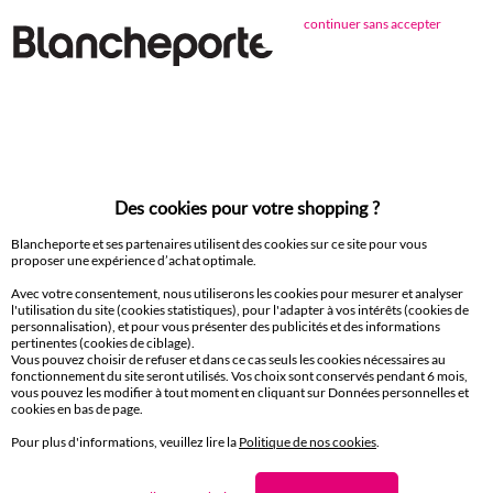
Objet déco
continuer sans accepter
Paiement 100% sécurisé
Payez plus tard ou en plusieurs fois
Livraison
Des cookies pour votre shopping ?
domicile et Point Relais
®
Blancheporte et ses partenaires utilisent des cookies sur ce site pour vous
proposer une expérience d’achat optimale.
Retours gratuits*
sous 14 jours en Point Relais
®
Avec votre consentement, nous utiliserons les cookies pour mesurer et analyser
l'utilisation du site (cookies statistiques), pour l'adapter à vos intérêts (cookies de
personnalisation), et pour vous présenter des publicités et des informations
pertinentes (cookies de ciblage).
Service clients
Vous pouvez choisir de refuser et dans ce cas seuls les cookies nécessaires au
8h à 19h du lundi au samedi
fonctionnement du site seront utilisés. Vos choix sont conservés pendant 6 mois,
vous pouvez les modifier à tout moment en cliquant sur Données personnelles et
cookies en bas de page.
Pour plus d'informations, veuillez lire la
Politique de nos cookies
.
Envie d'avantages exclusifs ?
Inscrivez‑vous à notre newsletter !