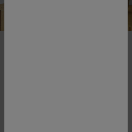
-50% dès 2 articles Code 800013
Vase grès rayé bleu blanc
Couleur :
Blanc / Bleu
Choisir ma taille
Unité
En stock