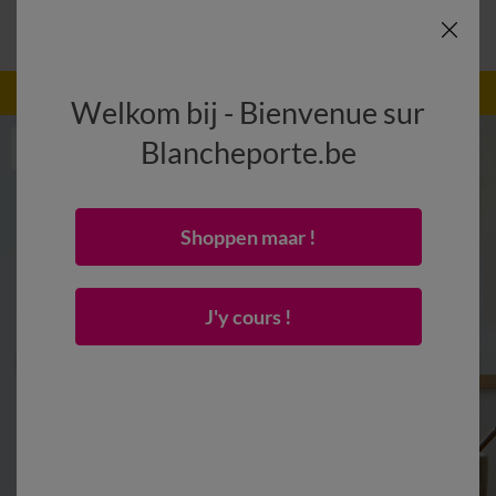
-50% dès 2 articles Code
:
800013
(1)
Appliquer
Welkom bij - Bienvenue sur
Blancheporte.be
Shoppen maar !
J'y cours !