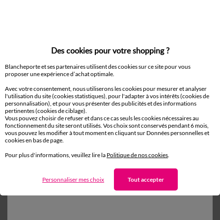
Des cookies pour votre shopping ?
Blancheporte et ses partenaires utilisent des cookies sur ce site pour vous
proposer une expérience d’achat optimale.
Avec votre consentement, nous utiliserons les cookies pour mesurer et analyser
l'utilisation du site (cookies statistiques), pour l'adapter à vos intérêts (cookies de
personnalisation), et pour vous présenter des publicités et des informations
pertinentes (cookies de ciblage).
Panneau voile uni finition pattes
Vous pouvez choisir de refuser et dans ce cas seuls les cookies nécessaires au
15,99 €
à partir de
à partir de
fonctionnement du site seront utilisés. Vos choix sont conservés pendant 6 mois,
-50% dès 2 articles Code 800013
-50% dès 2 articles Code 800
vous pouvez les modifier à tout moment en cliquant sur Données personnelles et
cookies en bas de page.
Pour plus d'informations, veuillez lire la
Politique de nos cookies
.
Personnaliser mes choix
Tout accepter
Paiement 100% sécurisé
Payez plus tard ou en plusieurs fois
Livraison