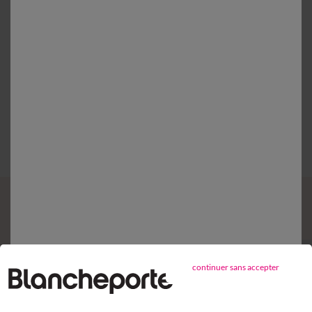
Retours gratuits*
sous 14 jours en Point Relais®
Complétez mon ensemble
continuer sans accepter