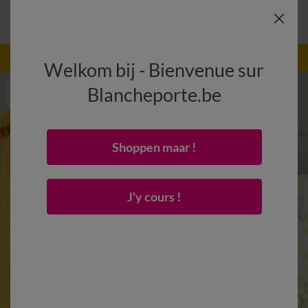
-50% dès 2 articles Code
:
800013
(1)
Appliquer
Welkom bij - Bienvenue sur
Blancheporte.be
Shoppen maar !
J'y cours !