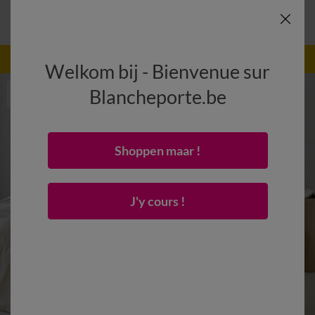
-50% dès 2 articles Code
:
800013
(1)
Appliquer
Welkom bij - Bienvenue sur
Blancheporte.be
Shoppen maar !
J'y cours !