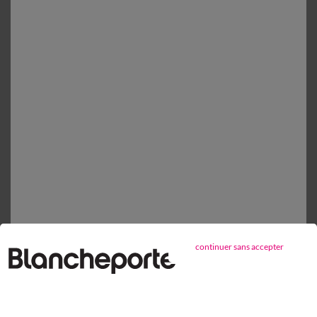
En stock
1
Ajouter au panier
Détails produit
Livraison et retour
Conseils entretien
Caractéristiques environnementales
continuer sans accepter
Retours gratuits*
sous 14 jours en Point Relais®