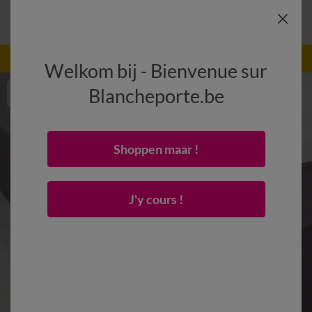
-50% dès 2 articles Code
:
800013
(1)
Appliquer
Welkom bij - Bienvenue sur
Blancheporte.be
Shoppen maar !
J'y cours !