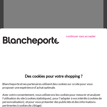
Retours gratuits*
sous 14 jours en Point Relais®
continuer sans accepter
D'autres idées de Drap housse
Drap housse
Des cookies pour votre shopping ?
Blancheporte et ses partenaires utilisent des cookies sur ce site pour vous
Paiement 100% sécurisé
proposer une expérience d’achat optimale.
Payez plus tard ou en plusieurs fois
Avec votre consentement, nous utiliserons les cookies pour mesurer et analyser
l'utilisation du site (cookies statistiques), pour l'adapter à vos intérêts (cookies de
Livraison
personnalisation), et pour vous présenter des publicités et des informations
domicile et Point Relais
pertinentes (cookies de ciblage).
®