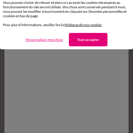
Vous pouvez choisir de refuser et dans ce cas seuls les cookies nécessaires au
fonctionnement du site seront utilisés. Vos choix sont conservés pendant 6 mois,
vous pouvez les modifier à tout moment en cliquant sur Données personnelles et
Retours gratuits*
cookies en bas de page.
sous 14 jours en Point Relais
®
Pour plus d'informations, veuillez lire la
Politique de nos cookies
.
Service clients
8h à 19h du lundi au samedi
Personnaliser mes choix
Tout accepter
Envie d'avantages exclusifs ?
Inscrivez‑vous à notre newsletter !
Conditions dans votre email de confirmation
Ok
Suivez-nous