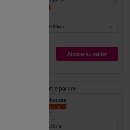
Housse de couette
LES MOINS CHERS
12,00 €
*
1 pers : 140x200cm
En stock
1
Ajouter au panier
Composez votre parure
Drap-housse
LES MOINS CHERS
7,00 €
*
1 pers : 90x190cm