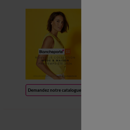
C
C
L
P
R
(
Demandez notre catalogue