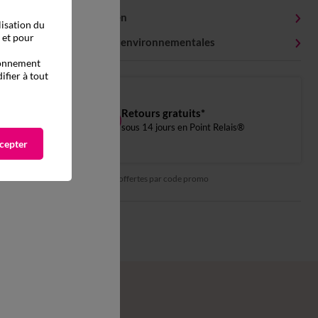
Conseils entretien
lisation du
, et pour
Caractéristiques environnementales
tionnement
ifier à tout
Retours gratuits*
sous 14 jours en Point Relais®
cepter
*exclu des réductions offertes par code promo