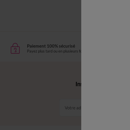
Linge de lit f
Paiement 100% sécurisé
Livr
Payez plus tard ou en plusieurs fois
domic
Envie d'avantages 
Inscrivez‑vous à notr
Conditions dans votre email