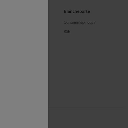
seils
Blancheporte
ous
Qui sommes-nous ?
équentes
RSE
cheporte