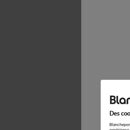
Des coo
Blancheport
expérience 