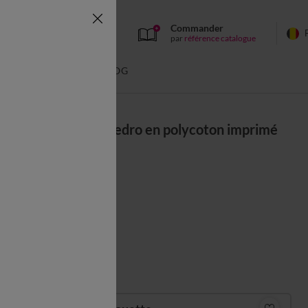
Commander
par
référence catalogue
BAIN
BLOG
Linge de lit Pedro en polycoton imprimé
peau de bête
Couleur :
Gris
Guide des tailles