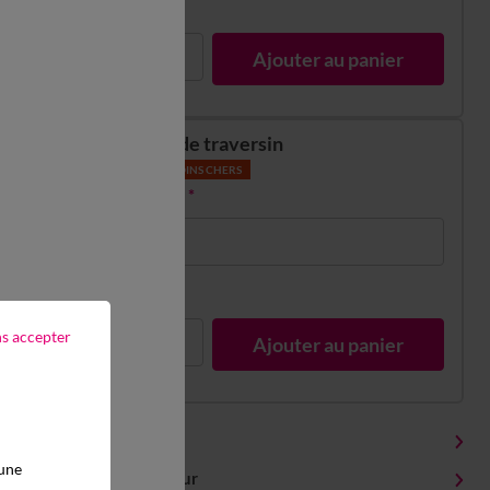
1
Ajouter au panier
Taie de traversin
LES MOINS CHERS
6,00 €
*
85x185cm
En stock
ns accepter
1
Ajouter au panier
Détails produit
 une
Livraison et retour