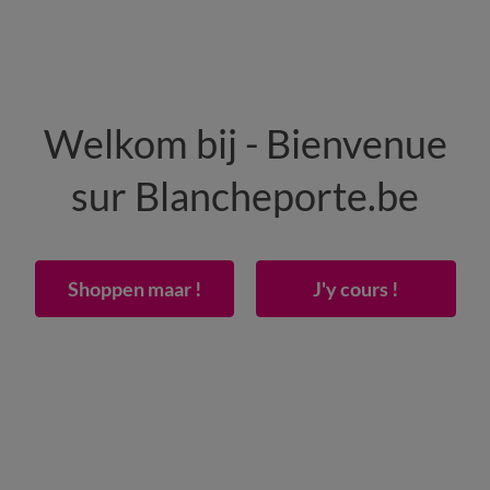
HOMME
MAISON
CHAUSSURES
Welkom bij - Bienvenue
lit Pedro en polycoton imprimé peau de bête
sur Blancheporte.be
Shoppen maar !
J'y cours !