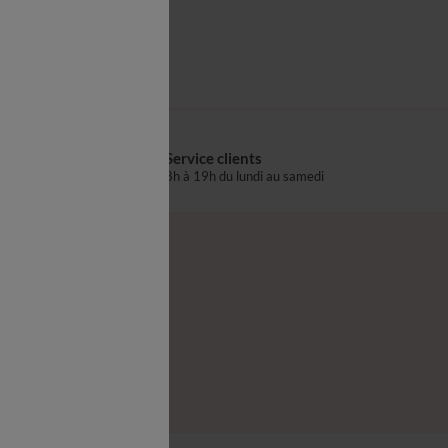
Drap plat
Service clients
s
8h à 19h du lundi au samedi
®
z-nous