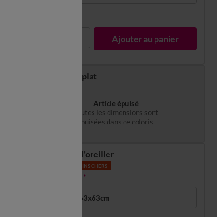
En stock
1
Ajouter au panier
Drap plat
Article épuisé
Toutes les dimensions sont
épuisées dans ce coloris.
Taie d'oreiller
LES MOINS CHERS
4,00 €
*
forme sac : 63x63cm
En stock