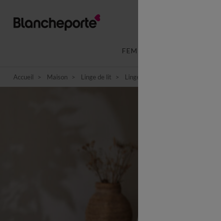
FEMME
LINGERIE
Accueil
Maison
Linge de lit
Linge de lit fantaisie
Linge de 