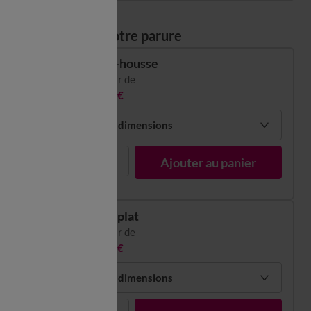
Composez votre parure
Drap-housse
à partir de
18,99 €
Choisir mes dimensions
1
Ajouter au panier
Drap plat
à partir de
31,99 €
Choisir mes dimensions