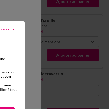
1
Ajouter au panier
Taie d'oreiller
à partir de
ns accepter
11,99 €
Choisir mes dimensions
1
Ajouter au panier
 une
lisation du
Taie de traversin
, et pour
16,99 €
tionnement
ifier à tout
86x190cm
En stock