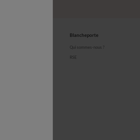
seils
Blancheporte
ous
Qui sommes-nous ?
équentes
RSE
cheporte