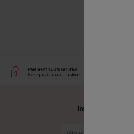
Linge de li
Paiement 100% sécurisé
Livr
Payez plus tard ou en plusieurs fois
domic
Envie d'avantages 
Inscrivez‑vous à notr
Conditions dans votre email