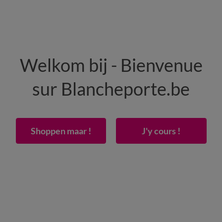
HOMME
MAISON
CHAUSSURES
Welkom bij - Bienvenue
-50% dès 2 articles Code
:
800013
(1)
Appliquer
sur Blancheporte.be
 - coton 57 fils/cm²
Shoppen maar !
J'y cours !