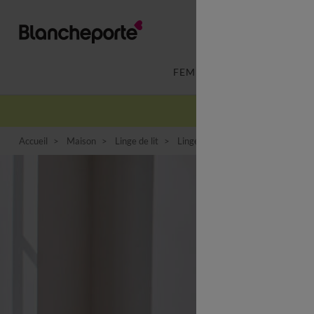
FEMME
LINGERIE
Accueil
Maison
Linge de lit
Linge de lit uni
Linge de lit uni