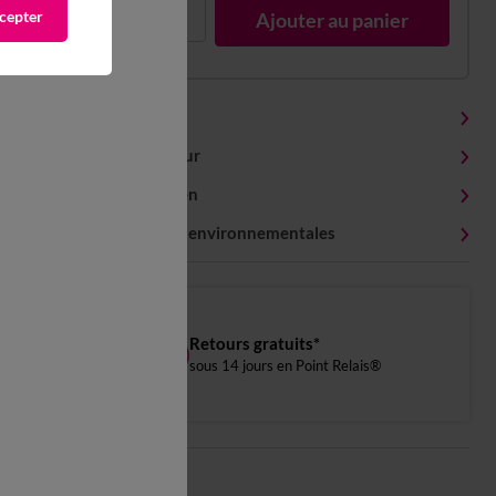
cepter
1
Ajouter au panier
Détails produit
Livraison et retour
Conseils entretien
Caractéristiques environnementales
Retours gratuits*
sous 14 jours en Point Relais®