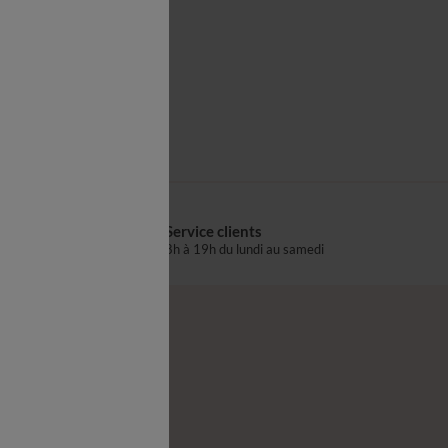
Drap plat
Service clients
s
8h à 19h du lundi au samedi
®
z-nous