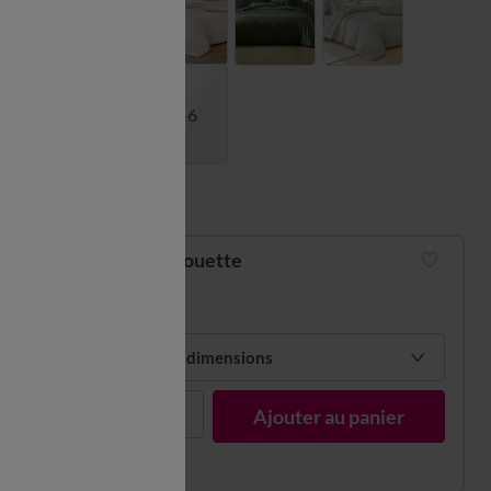
+6
Guide des tailles
Housse de couette
à partir de
34,99 €
Choisir mes dimensions
1
Ajouter au panier