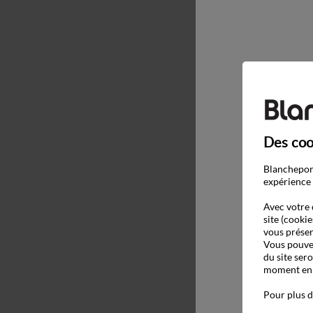
Des coo
Blancheport
expérience 
Avec votre 
site (cookie
vous présen
Vous pouvez
du site ser
moment en c
Pour plus d