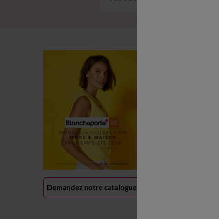
C
C
L
P
R
(
Demandez notre catalogue