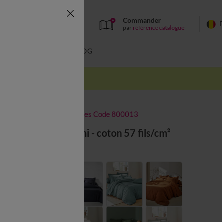
Commander
par
référence catalogue
BAIN
BLOG
-50% dès 2 articles Code 800013
Linge de lit uni - coton 57 fils/cm²
Couleur :
Figue