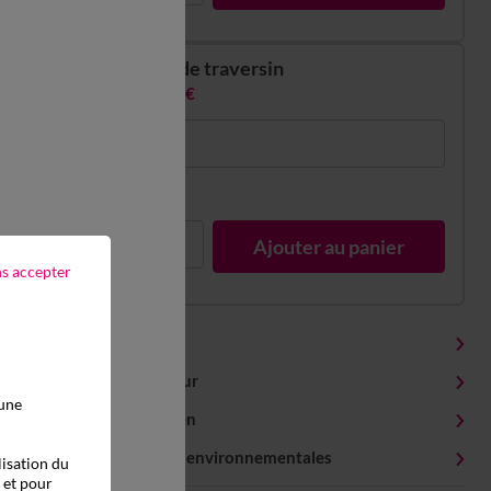
Taie de traversin
17,99 €
85x185cm
En stock
1
Ajouter au panier
ns accepter
Détails produit
Livraison et retour
 une
Conseils entretien
Caractéristiques environnementales
lisation du
, et pour