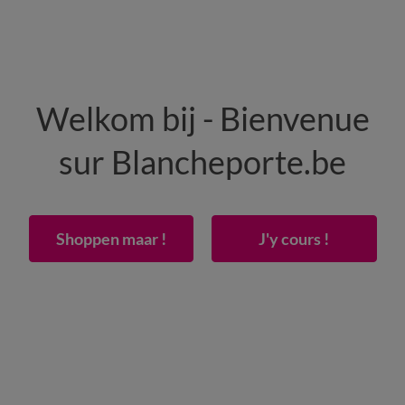
HOMME
MAISON
CHAUSSURES
Welkom bij - Bienvenue
-50% dès 2 articles Code
:
800013
(1)
Appliquer
sur Blancheporte.be
lit Lydia en coton imprimé
Shoppen maar !
J'y cours !