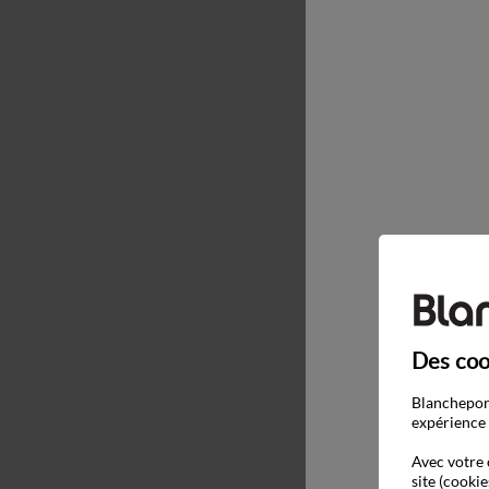
Des coo
Blancheport
expérience 
Avec votre 
site (cookie