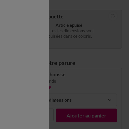
Guide des tailles
Housse de couette
Article épuisé
Toutes les dimensions sont
épuisées dans ce coloris.
Composez votre parure
Drap-housse
à partir de
22,99 €
Choisir mes dimensions
1
Ajouter au panier