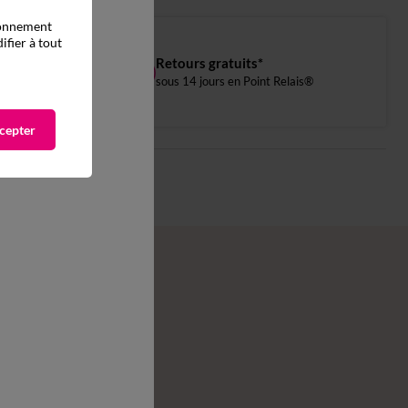
tionnement
ifier à tout
Retours gratuits*
sous 14 jours en Point Relais®
cepter