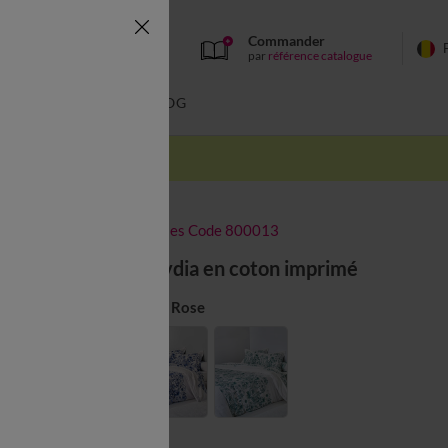
Commander
par
référence catalogue
BAIN
BLOG
-50% dès 2 articles Code 800013
Linge de lit Lydia en coton imprimé
Couleur :
Bois De Rose