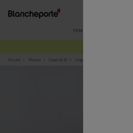
FEMME
LINGERIE
Accueil
Maison
Linge de lit
Linge de lit fantaisie
Linge de 