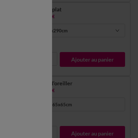
Drap plat
26,99 €
1 pers : 180x290cm
En stock
1
Ajouter au panier
Taie d'oreiller
13,99 €
volant plat : 65x65cm
En stock
1
Ajouter au panier