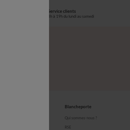
Service clients
s
8h à 19h du lundi au samedi
®
z-nous
seils
Blancheporte
ous
Qui sommes-nous ?
équentes
RSE