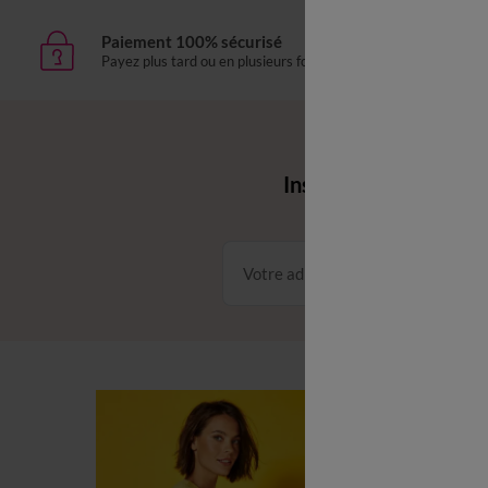
Paiement 100% sécurisé
Livr
Payez plus tard ou en plusieurs fois
domic
Envie d'avantages 
Inscrivez‑vous à notr
Conditions dans votre email
C
C
L