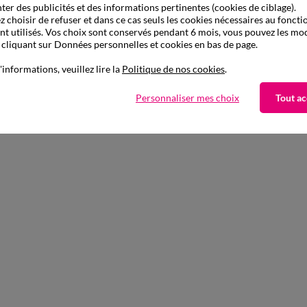
ter des publicités et des informations pertinentes (cookies de ciblage).
 choisir de refuser et dans ce cas seuls les cookies nécessaires au fonc
ont utilisés. Vos choix sont conservés pendant 6 mois, vous pouvez les mod
liquant sur Données personnelles et cookies en bas de page.
'informations, veuillez lire la
Politique de nos cookies
.
Personnaliser mes choix
Tout ac
Complétez avec de l'uni