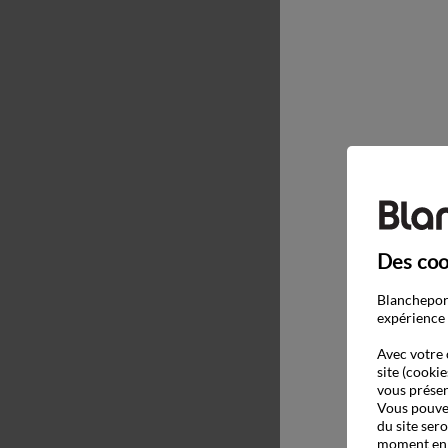
Des coo
Blancheport
expérience 
Avec votre 
site (cookie
vous présen
Vous pouvez
du site ser
moment en c