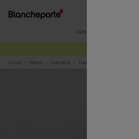
FEMME
LINGERIE
Accueil
Maison
Linge de lit
Linge de lit fantaisie
Linge de 