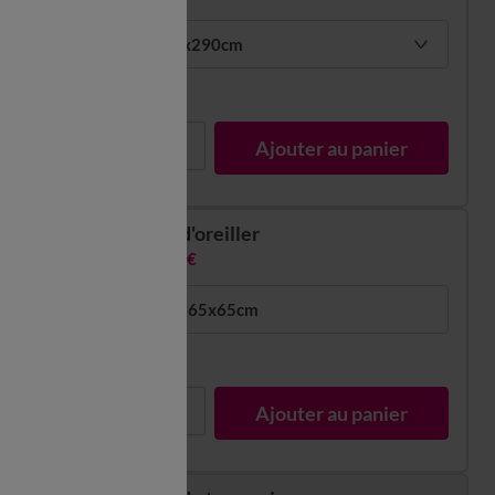
1 pers : 180x290cm
En stock
1
Ajouter au panier
Taie d'oreiller
13,99 €
volant plat : 65x65cm
En stock
1
Ajouter au panier