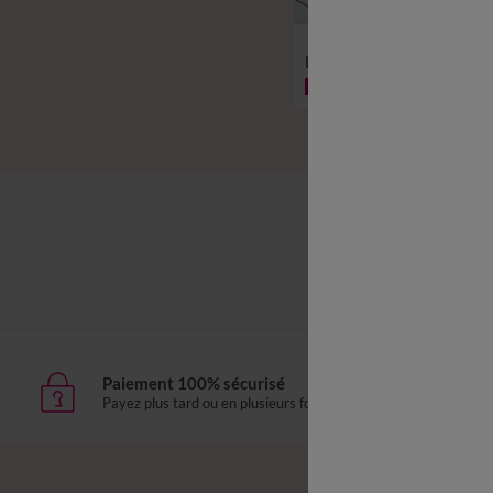
Linge de lit uni - cot
-50% dès 2 articles Code 800013
Linge de lit f
Paiement 100% sécurisé
Livr
Payez plus tard ou en plusieurs fois
domic