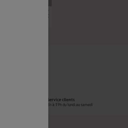
à partir de
27,99 €
Drap-housse uni coton 57 fils/cm² - bonnet 32 cm
icles Code 800013
se de couette
Service clients
s
8h à 19h du lundi au samedi
®