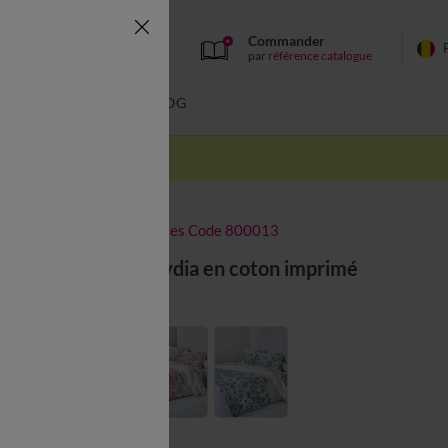
Commander
par
référence catalogue
BAIN
BLOG
-50% dès 2 articles Code 800013
Linge de lit Lydia en coton imprimé
Couleur :
Marine