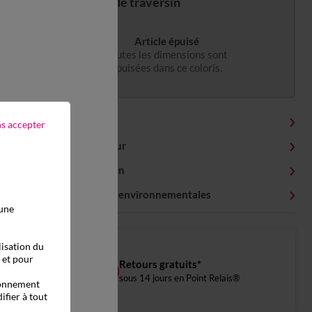
Taie de traversin
Article épuisé
Toutes les dimensions sont
épuisées dans ce coloris.
Détails produit
ns accepter
Livraison et retour
Conseils entretien
Caractéristiques environnementales
 une
lisation du
, et pour
Retours gratuits*
sous 14 jours en Point Relais®
tionnement
ifier à tout