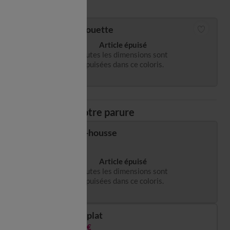
Guide des tailles
Housse de couette
Article épuisé
Toutes les dimensions sont
épuisées dans ce coloris.
Composez votre parure
Drap-housse
Article épuisé
Toutes les dimensions sont
épuisées dans ce coloris.
Drap plat
26,99 €