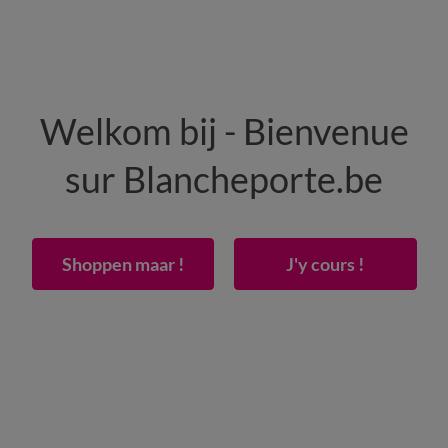
HOMME
MAISON
CHAUSSURES
Welkom bij - Bienvenue
-50% dès 2 articles Code
:
800013
(1)
Appliquer
sur Blancheporte.be
lit Lydia en coton imprimé
Shoppen maar !
J'y cours !