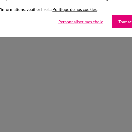
'informations, veuillez lire la
Politique de nos cookies
.
Personnaliser mes choix
Tout ac
Complétez avec de l'uni