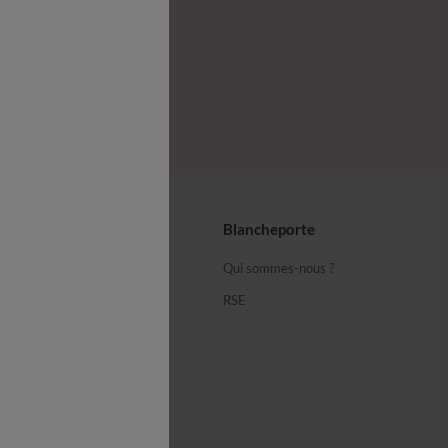
z-nous
seils
Blancheporte
ous
Qui sommes-nous ?
équentes
RSE
cheporte