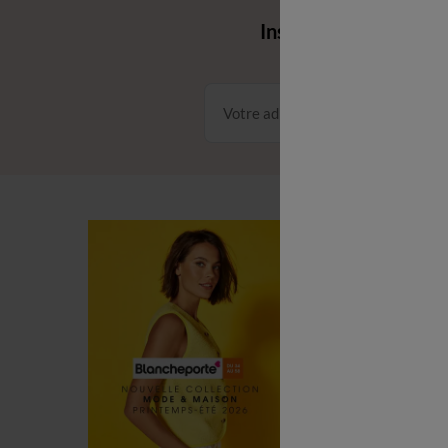
Envie d'avantages 
Inscrivez‑vous à notr
Conditions dans votre email
C
C
L
P
R
(