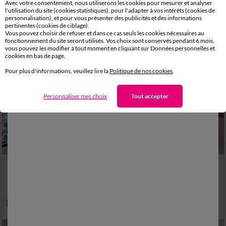
Avec votre consentement, nous utiliserons les cookies pour mesurer et analyser
Housse de couette uni - percale de coton 72 fils/cm²
Housse de couette Marlow motifs géométriques - coton 57 fils/cm²
l'utilisation du site (cookies statistiques), pour l'adapter à vos intérêts (cookies de
personnalisation), et pour vous présenter des publicités et des informations
72,99 €
67,99 €
pertinentes (cookies de ciblage).
-50% dès 2 articles Code 800013
-50% dès 2 articles Code 800013
Vous pouvez choisir de refuser et dans ce cas seuls les cookies nécessaires au
fonctionnement du site seront utilisés. Vos choix sont conservés pendant 6 mois,
vous pouvez les modifier à tout moment en cliquant sur Données personnelles et
cookies en bas de page.
Pour plus d'informations, veuillez lire la
Politique de nos cookies
.
Personnaliser mes choix
Tout accepter
Housse de couette Petunia en coton imprimé
Housse de couette satin uni
58,99 €
79,99 €
-50% dès 2 articles Code 800013
-50% dès 2 articles Code 800013