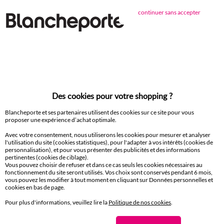
continuer sans accepter
Envie d'avantages exclusifs ?
Inscrivez‑vous à notre newsletter !
Conditions dans votre email de confirmation
Ok
Des cookies pour votre shopping ?
Blancheporte et ses partenaires utilisent des cookies sur ce site pour vous
proposer une expérience d’achat optimale.
Suivez-nous
Avec votre consentement, nous utiliserons les cookies pour mesurer et analyser
l'utilisation du site (cookies statistiques), pour l'adapter à vos intérêts (cookies de
personnalisation), et pour vous présenter des publicités et des informations
pertinentes (cookies de ciblage).
Vous pouvez choisir de refuser et dans ce cas seuls les cookies nécessaires au
fonctionnement du site seront utilisés. Vos choix sont conservés pendant 6 mois,
vous pouvez les modifier à tout moment en cliquant sur Données personnelles et
cookies en bas de page.
Commande
Pour plus d'informations, veuillez lire la
Politique de nos cookies
.
Commander par référence catalogue