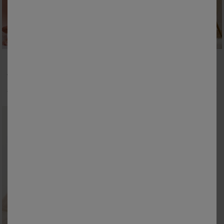
34/36
38/40
42/44
46/48
34/36
38/40
42/44
46/48
50
52
54
50
52
T-shirt manches courtes coton uni imprimé placé "Bohème"
Pyjama femme imprimé "coeurs"
13,99 €
34,99 €
à partir de
à partir de