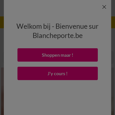
-40% sur les 2ème et 3ème articles + un
Appliquer
Welkom bij - Bienvenue sur
cadeau Code
:
200001
(1)
Blancheporte.be
Pyjama
(3)
Shoppen maar !
Trier & Filtrer
Grille
J'y cours !