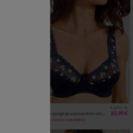
à partir de
à partir de
27,99 €
23,99 €
res
Soutien-gorge grand maintien microfibre Caminata - avec armatures
-50% dès 2 articles Code 800013