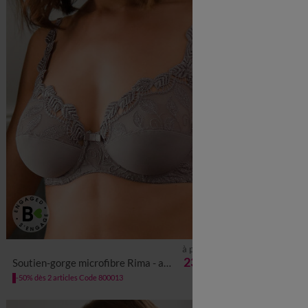
à partir de
23,99 €
Soutien-gorge microfibre Rima - avec armatures
Soutien-gorge microf
-50% dès 2 articles Code 800013
-50% dès 2 article