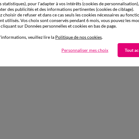
s statistiques), pour l'adapter à vos intérêts (cookies de personnalisation)
ter des publicités et des informations pertinentes (cookies de ciblage).
 choisir de refuser et dans ce cas seuls les cookies nécessaires au fonc
ont utilisés. Vos choix sont conservés pendant 6 mois, vous pouvez les mod
liquant sur Données personnelles et cookies en bas de page.
'informations, veuillez lire la
Politique de nos cookies
.
à partir de
Personnaliser mes choix
Tout ac
23,99 €
res
Soutien-gorge forme minimiseur en microfibre et tulle Paia, avec armatur
-50% dès 2 articles Code 800013
-50% dès 2 articles Code
:
800013
(1)
Appliquer