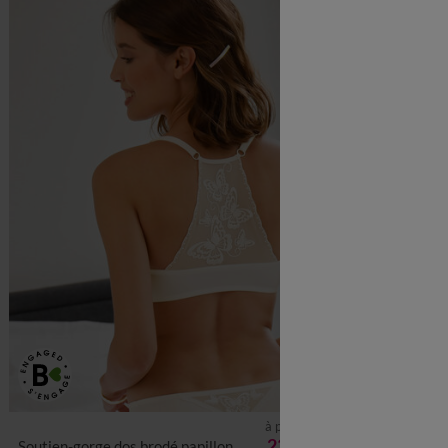
à partir de
23,99 €
Soutien-gorge dos brodé papillons Biella - avec armatures
Soutien-gorge grand maintien