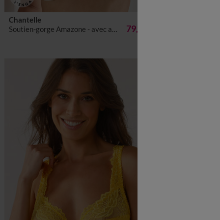
Chantelle
79,99 €
*
Soutien-gorge Amazone - avec armatures
Soutien-gorge invisible forme embo
-50% dès 2 article