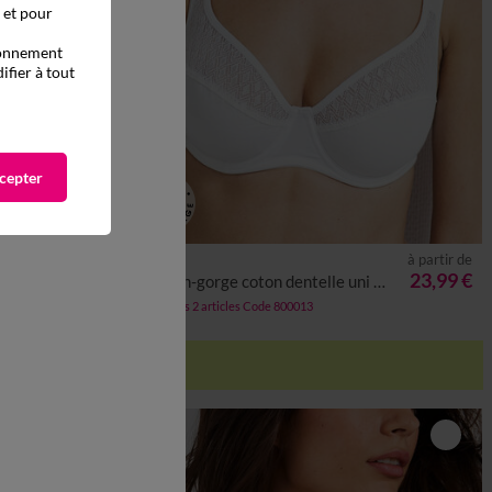
, et pour
tionnement
ifier à tout
cepter
à partir de
à partir de
26,99 €
23,99 €
es
Soutien-gorge coton dentelle uni Coria - avec armatures
-50% dès 2 articles Code 800013