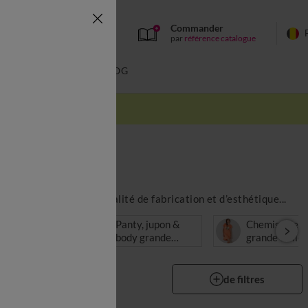
Commander
par
référence catalogue
BAIN
BLOG
es grande taille
iers vous assure une qualité de fabrication et d’esthétique...
ne ventre
Panty, jupon &
Chemise de n
t grande
body grande
grande taille
lle
taille
de filtres