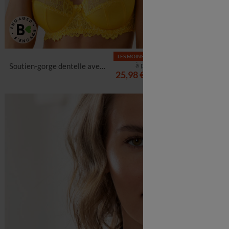
LES MOINS CHERS
à partir de
Soutien-gorge dentelle avec armatures Cerignola - lot de 2
Soutien-gorge grand maintien
25,98 €
*
les 2
-50% dès 2 article