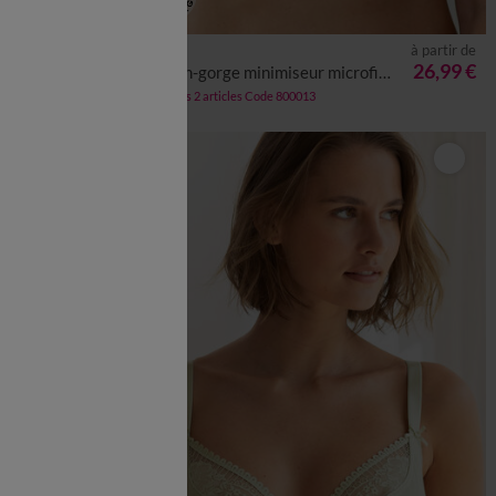
à partir de
LES MOINS CHERS
26,99 €
à partir de
Soutien-gorge minimiseur microfibre toute douce - avec armatures
23,98 €
*
les 2
-50% dès 2 articles Code 800013