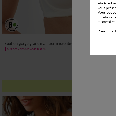
site (cookie
vous présen
Vous pouvez
du site ser
moment en c
Pour plus d
Soutien-gorge grand maintien microfibre Caminata - avec armatu
-50% dès 2 articles Code 800013