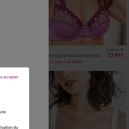
à partir de
à partir de
23,99 €
23,99 €
res
Soutien-gorge grand maintien microfibre Caminata - avec armatures
-50% dès 2 articles Code 800013
ns accepter
 une
lisation du