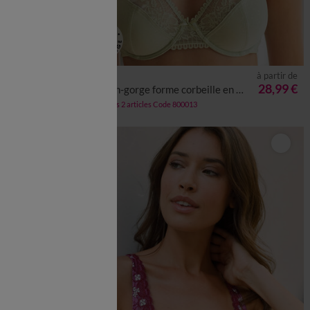
à partir de
à partir de
26,99 €
28,99 €
res
Soutien-gorge forme corbeille en dentelle Orotelli - avec armatures
-50% dès 2 articles Code 800013