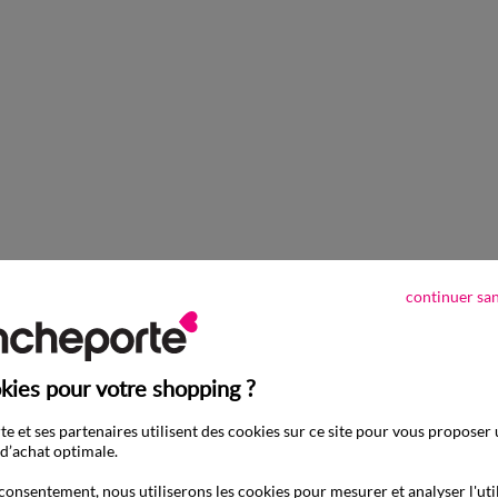
Soutien-gorge coton stretch et tulle plumetis Kalaoa - avec armatu
-50% dès 2 articles Code 800013
continuer sa
kies pour votre shopping ?
e et ses partenaires utilisent des cookies sur ce site pour vous proposer
d’achat optimale.
consentement, nous utiliserons les cookies pour mesurer et analyser l'uti