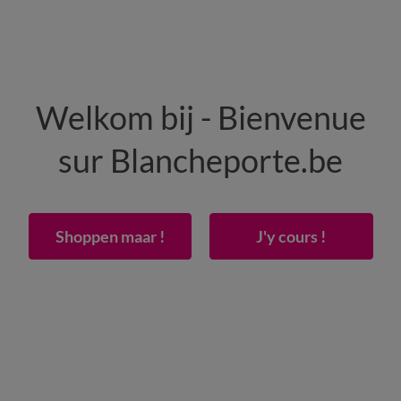
HOMME
MAISON
CHAUSSURES
Welkom bij - Bienvenue
-50% dès 2 articles Code
:
800013
(1)
Appliquer
sur Blancheporte.be
e taille femme
>
Soutien gorge avec armatur
Shoppen maar !
J'y cours !
ance à l’expertise Blancheporte.be ! Notre savoir-faire de corset
Culotte grande
Boxer grande
Gai
taille
taille
pla
tai
r
Motif
Matière