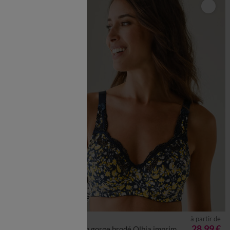
à partir de
39,99 €
*
28,99 €
Soutien gorge brodé Olbia imprimé fleurs - avec armatures