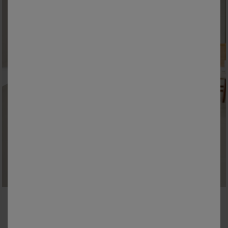
M
L
XL
XXL
3XL
Robe de chambre maille polaire
à partir de