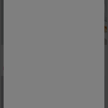
M
L
XL
XXL
3XL
M
L
XL
XXL
3XL
Robe de chambre maille polaire
Robe de chambre courte maille polaire
45,99 €
39,99 €
à partir de
à partir de
-50% dès 2 articles Code 800013
-50% dès 2 articles Code 800013