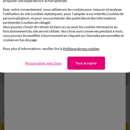
proposer une expérience d’achat optimale.
Avec votre consentement, nous utiliserons les cookies pour mesurer et analyser
l'utilisation du site (cookies statistiques), pour l'adapter à vos intérêts (cookies de
personnalisation), et pour vous présenter des publicités et des informations
pertinentes (cookies de ciblage).
Vous pouvez choisir de refuser et dans ce cas seuls les cookies nécessaires au
fonctionnement du site seront utilisés. Vos choix sont conservés pendant 6 mois,
vous pouvez les modifier à tout moment en cliquant sur Données personnelles et
cookies en bas de page.
Pour plus d'informations, veuillez lire la
Politique de nos cookies
.
Personnaliser mes choix
Tout accepter
S
M
L
XL
XXL
3XL
4XL
M
L
XL
XXL
3XL
Robe de chambre imprimée courte imprimé graphique
Veste de pyjama popeline boutonnée
31,99 €
23,99 €
à partir de
à partir de
-50% dès 2 articles Code 800013
-50% dès 2 articles Code 800013
-50% dès 2 articles Code
:
800013
(1)
Appliquer