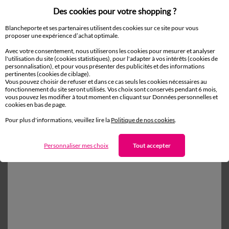
Des cookies pour votre shopping ?
Blancheporte et ses partenaires utilisent des cookies sur ce site pour vous
proposer une expérience d’achat optimale.
Avec votre consentement, nous utiliserons les cookies pour mesurer et analyser
l'utilisation du site (cookies statistiques), pour l'adapter à vos intérêts (cookies de
Commande
personnalisation), et pour vous présenter des publicités et des informations
pertinentes (cookies de ciblage).
Vous pouvez choisir de refuser et dans ce cas seuls les cookies nécessaires au
Commander par référence catalogue
fonctionnement du site seront utilisés. Vos choix sont conservés pendant 6 mois,
vous pouvez les modifier à tout moment en cliquant sur Données personnelles et
Livraison
cookies en bas de page.
Paiement
Pour plus d'informations, veuillez lire la
Politique de nos cookies
.
Retours gratuits* en Point Relais®
Personnaliser mes choix
Tout accepter
(1) Offres et codes promos
Aide & conseils
Blancheporte