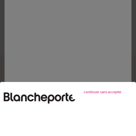
domicile et Point Relais
®
Retours gratuits*
sous 14 jours en Point Relais
®
Service clients
8h à 19h du lundi au samedi
Envie d'avantages exclusifs ?
Inscrivez‑vous à notre newsletter !
Conditions dans votre email de confirmation
continuer sans accepter
Ok
Suivez-nous