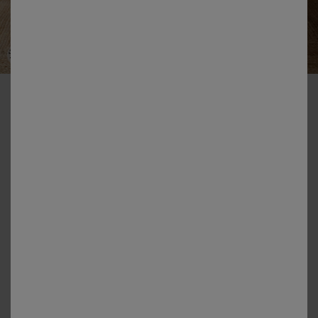
-50% vanaf 2 artikelen Code 800013
Tafellaken in katoen met artisanaal weefsel
Kleur:
Blauw
Maat:
Maat: