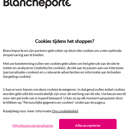
Tafellaken en tafelloper
100% beveiligde betaling
Cookies tijdens het shoppen?
Betaal later of in meerdere keren
Blancheporte en zijn partners gebruiken op deze site cookies om u een optimale
shopervaring aan te bieden.
Levering
aan huis en in een Afhaalpunt
Met uw toestemming zullen we cookies gebruiken om het gebruik van de site te
meten en analyseren (statistische cookies), de site aan te passen aan uw interesses
(personalisatie-cookies) en u relevante advertenties en informatie aan te bieden
(targeting cookies).
Gratis* retour
binnen 14 dagen in een Afhaalpunt
U kan ervoor kiezen om deze cookies te weigeren. In dat geval zullen enkel cookies
worden gebruikt die noodzakelijk zijn voor de werking van de site. Uw keuze wordt
Klantendienst
voor een periode van 6 maand bewaard. U kan ze op elk moment aanpassen door
te klikken op "Persoonlijke gegevens en cookies" onderaan de pagina.
8 tot 19 uur van maandag tot vrijdag
Raadpleeg voor meer informatie
Ons cookiebeleid
.
Mijn keuzes personaliseren
Alles accepteren
Zin in exclusieve voordelen?