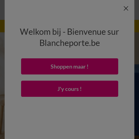
-50% vanaf 2 artikelen Code
:
800013
(1)
Gebruik
Welkom bij - Bienvenue sur
Blancheporte.be
Shoppen maar !
J'y cours !