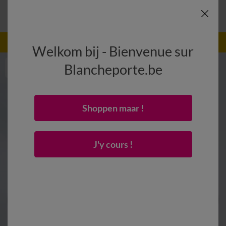
-50% vanaf 2 artikelen Code
:
800013
(1)
Gebruik
Welkom bij - Bienvenue sur
Blancheporte.be
Shoppen maar !
J'y cours !