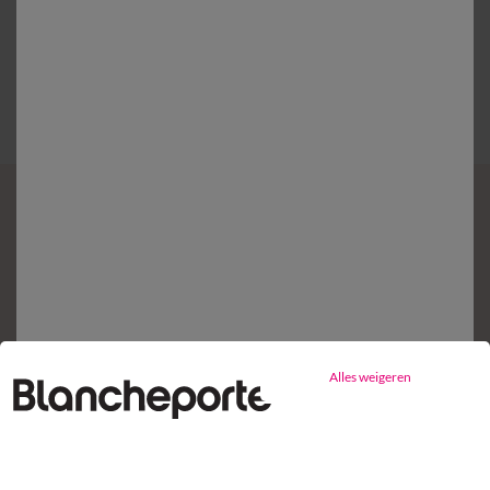
Gratis* retour
binnen 14 dagen in een Afhaalpunt
Mijn ensemble aanvullen
Alles weigeren