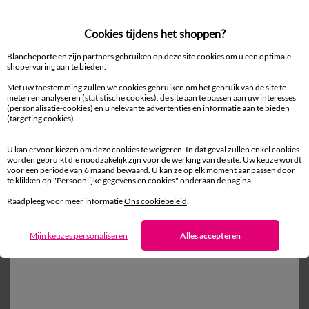
Cookies tijdens het shoppen?
Blancheporte en zijn partners gebruiken op deze site cookies om u een optimale
M
L
XL
XXL
3XL
4XL
shopervaring aan te bieden.
Pyjama met strepen van katoenpopeline
Met uw toestemming zullen we cookies gebruiken om het gebruik van de site te
meten en analyseren (statistische cookies), de site aan te passen aan uw interesses
37,99 €
vanaf
(personalisatie-cookies) en u relevante advertenties en informatie aan te bieden
-50% vanaf 2 artikelen Code 800013
(targeting cookies).
U kan ervoor kiezen om deze cookies te weigeren. In dat geval zullen enkel cookies
worden gebruikt die noodzakelijk zijn voor de werking van de site. Uw keuze wordt
voor een periode van 6 maand bewaard. U kan ze op elk moment aanpassen door
Ander idee van Pyjama
te klikken op "Persoonlijke gegevens en cookies" onderaan de pagina.
Pyjama
Raadpleeg voor meer informatie
Ons cookiebeleid
.
Mijn keuzes personaliseren
Alles accepteren
100% beveiligde betaling
Betaal later of in meerdere keren