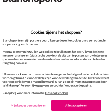
Decoratieartikel
100% beveiligde betaling
Betaal later of in meerdere keren
Cookies tijdens het shoppen?
Blancheporte en zijn partners gebruiken op deze site cookies om u een optimale
Levering
shopervaring aan te bieden.
aan huis en in een Afhaalpunt
Met uw toestemming zullen we cookies gebruiken om het gebruik van de site te
meten en analyseren (statistische cookies), de site aan te passen aan uw interesses
(personalisatie-cookies) en u relevante advertenties en informatie aan te bieden
Gratis* retour
(targeting cookies).
binnen 14 dagen in een Afhaalpunt
U kan ervoor kiezen om deze cookies te weigeren. In dat geval zullen enkel cookies
worden gebruikt die noodzakelijk zijn voor de werking van de site. Uw keuze wordt
Klantendienst
voor een periode van 6 maand bewaard. U kan ze op elk moment aanpassen door
8 tot 19 uur van maandag tot vrijdag
te klikken op "Persoonlijke gegevens en cookies" onderaan de pagina.
Raadpleeg voor meer informatie
Ons cookiebeleid
.
Zin in exclusieve voordelen?
Mijn keuzes personaliseren
Alles accepteren