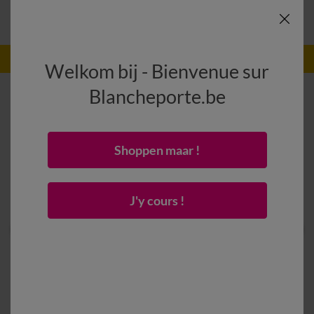
-50% vanaf 2 artikelen Code
:
800013
(1)
Gebruik
Welkom bij - Bienvenue sur
Blancheporte.be
Shoppen maar !
J'y cours !