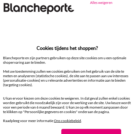
Alles weigeren
Ander idee van Matrasbeschermer
Matrasbeschermer kids
Matrasbeschermer
Cookies tijdens het shoppen?
100% beveiligde betaling
Betaal later of in meerdere keren
Blancheporte en zijn partners gebruiken op deze site cookies om u een optimale
shopervaring aan te bieden.
Levering
Met uw toestemming zullen we cookies gebruiken om het gebruik van de site te
meten en analyseren (statistische cookies), de site aan te passen aan uw interesses
aan huis en in een Afhaalpunt
(personalisatie-cookies) en u relevante advertenties en informatie aan te bieden
(targeting cookies).
Gratis* retour
binnen 14 dagen in een Afhaalpunt
U kan ervoor kiezen om deze cookies te weigeren. In dat geval zullen enkel cookies
worden gebruikt die noodzakelijk zijn voor de werking van de site. Uw keuze wordt
voor een periode van 6 maand bewaard. U kan ze op elk moment aanpassen door
te klikken op "Persoonlijke gegevens en cookies" onderaan de pagina.
Klantendienst
8 tot 19 uur van maandag tot vrijdag
Raadpleeg voor meer informatie
Ons cookiebeleid
.