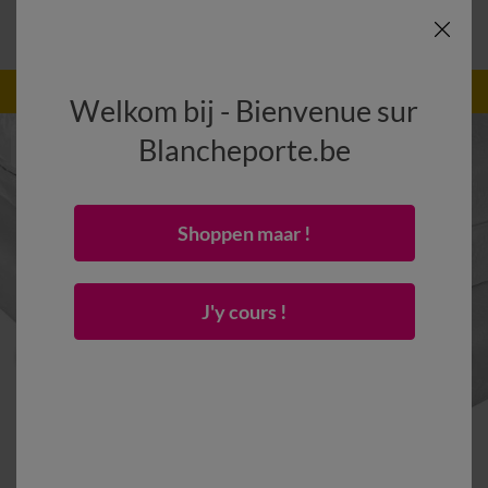
-50% vanaf 2 artikelen Code
:
800013
(1)
Gebruik
Welkom bij - Bienvenue sur
Blancheporte.be
Shoppen maar !
J'y cours !