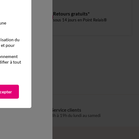
Retours gratuits*
sous 14 jours en Point Relais®
 une
lisation du
, et pour
tionnement
ifier à tout
cepter
Service clients
s
8h à 19h du lundi au samedi
®