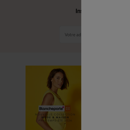
Envie d'avantages 
Inscrivez‑vous à notr
Conditions dans votre email
C
C
L
P
R
(