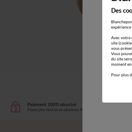
Des coo
Blancheport
expérience 
Avec votre 
site (cookie
vous présen
Vous pouvez
du site ser
moment en c
Pour plus d
Paiement 100% sécurisé
Livr
Payez plus tard ou en plusieurs fois
domic