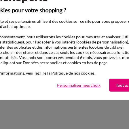
kies pour votre shopping ?
e et ses partenaires utilisent des cookies sur ce site pour vous proposer
d’achat optimale.
consentement, nous utiliserons les cookies pour mesurer et analyser l'uti
s statistiques), pour l'adapter à vos intérêts (cookies de personnalisation)
ter des publicités et des informations pertinentes (cookies de ciblage).
 choisir de refuser et dans ce cas seuls les cookies nécessaires au fonc
ont utilisés. Vos choix sont conservés pendant 6 mois, vous pouvez les mod
liquant sur Données personnelles et cookies en bas de page.
'informations, veuillez lire la
Politique de nos cookies
.
Personnaliser mes choix
Tout ac
aison
Retours gratuits*
ile et Point Relais
sous 14 jours en Point Relai
®