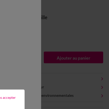
Choisir ma taille
Unité
En stock
Guide des tailles
1
Ajouter au panier
Détails produit
Livraison et retour
Caractéristiques environnementales
ns accepter