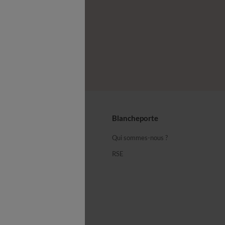
z-nous
seils
Blancheporte
ous
Qui sommes-nous ?
équentes
RSE
cheporte