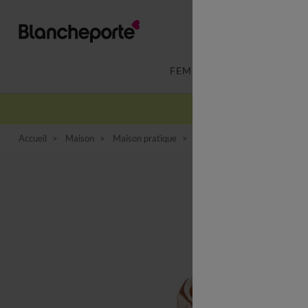
FEMME
LINGERIE
Accueil
Maison
Maison pratique
Objet déco
Vase céramiq