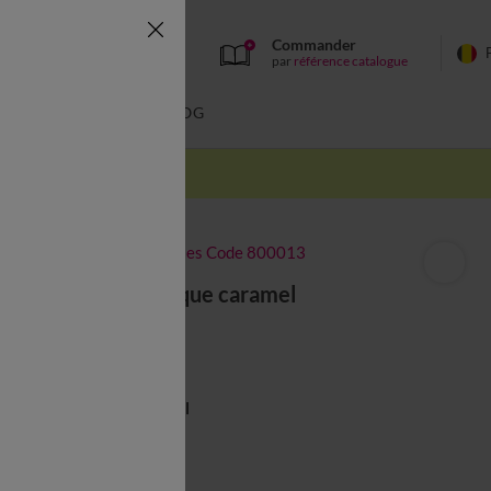
Commander
par
référence catalogue
BAIN
BLOG
-50% dès 2 articles Code 800013
Vase céramique caramel
29,99 €
Couleur :
Caramel