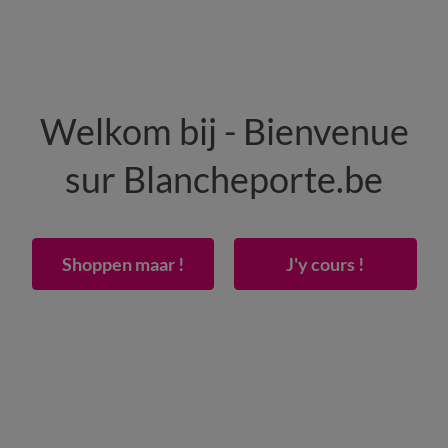
HOMME
MAISON
CHAUSSURES
Welkom bij - Bienvenue
-50% dès 2 articles Code
:
800013
(1)
Appliquer
sur Blancheporte.be
ue caramel
Shoppen maar !
J'y cours !