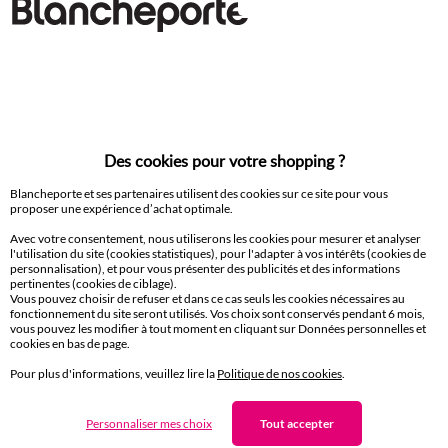
Des cookies pour votre shopping ?
Linge de lit uni - coton 57 fils/cm²
Blancheporte et ses partenaires utilisent des cookies sur ce site pour vous
proposer une expérience d’achat optimale.
11,99 €
à partir de
à partir de
-50% dès 2 articles Code 800013
-50% dès 2 articles Code 800
Avec votre consentement, nous utiliserons les cookies pour mesurer et analyser
l'utilisation du site (cookies statistiques), pour l'adapter à vos intérêts (cookies de
personnalisation), et pour vous présenter des publicités et des informations
pertinentes (cookies de ciblage).
Vous pouvez choisir de refuser et dans ce cas seuls les cookies nécessaires au
fonctionnement du site seront utilisés. Vos choix sont conservés pendant 6 mois,
D'autres idées de Linge de lit uni
vous pouvez les modifier à tout moment en cliquant sur Données personnelles et
cookies en bas de page.
Linge de lit uni
Taie d'oreiller
Pour plus d'informations, veuillez lire la
Politique de nos cookies
.
Housse de couette
Drap plat
Personnaliser mes choix
Tout accepter