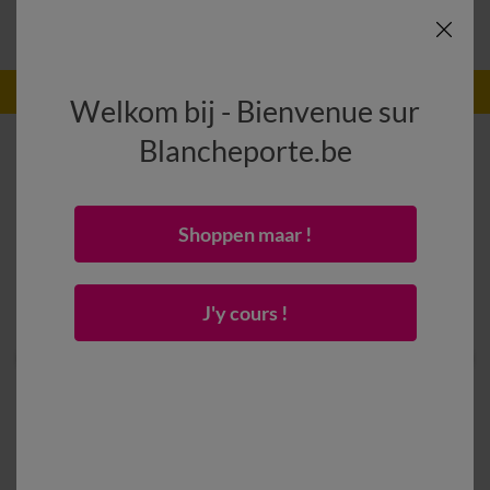
-50% dès 2 articles Code
:
800013
(1)
Appliquer
Welkom bij - Bienvenue sur
Blancheporte.be
Shoppen maar !
J'y cours !