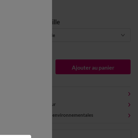
Choisir ma taille
Choisir ma taille
Guide des tailles
1
Ajouter au panier
Détails produit
Livraison et retour
Caractéristiques environnementales