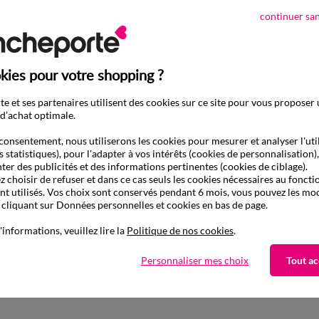
continuer sa
kies pour votre shopping ?
e et ses partenaires utilisent des cookies sur ce site pour vous proposer
d’achat optimale.
consentement, nous utiliserons les cookies pour mesurer et analyser l'uti
s statistiques), pour l'adapter à vos intérêts (cookies de personnalisation)
ter des publicités et des informations pertinentes (cookies de ciblage).
 choisir de refuser et dans ce cas seuls les cookies nécessaires au fonc
ont utilisés. Vos choix sont conservés pendant 6 mois, vous pouvez les mod
liquant sur Données personnelles et cookies en bas de page.
'informations, veuillez lire la
Politique de nos cookies
.
D'autres idées de Toile cirée
Personnaliser mes choix
Tout ac
Toile cirée