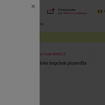
Commander
par
référence catalogue
BAIN
BLOG
-50% dès 2 articles Code 800013
Nappe toile cirée imprimé pissenlits
20,99 €
Couleur :
Taupe