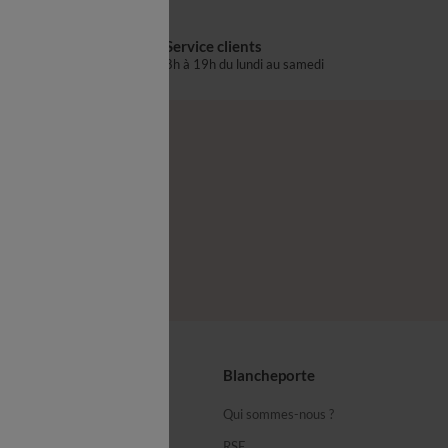
Service clients
s
8h à 19h du lundi au samedi
®
z-nous
seils
Blancheporte
ous
Qui sommes-nous ?
équentes
RSE