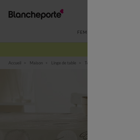
FEMME
LINGERIE
Accueil
Maison
Linge de table
Toile cirée
Nappe toile ciré