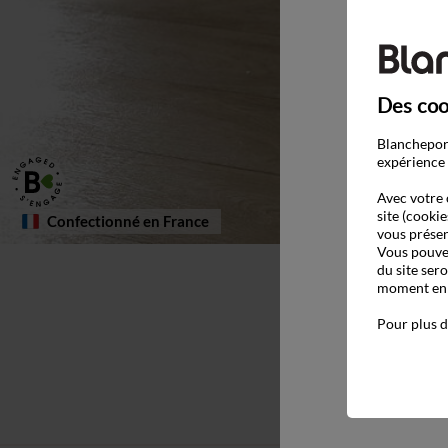
Des coo
Blancheport
expérience 
Avec votre 
site (cookie
Confectionné en France
vous présen
Vous pouvez
du site ser
moment en c
Pour plus d