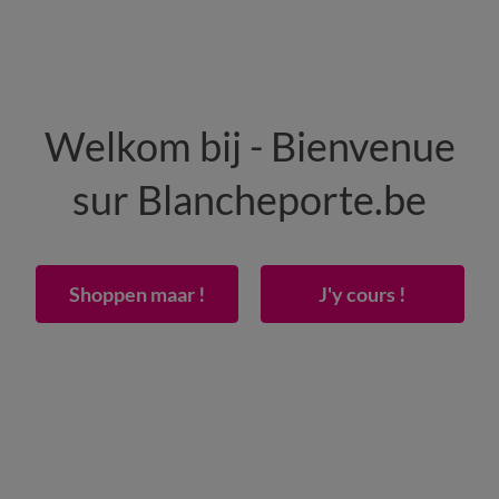
HOMME
MAISON
CHAUSSURES
Welkom bij - Bienvenue
-50% dès 2 articles Code
:
800013
(1)
Appliquer
sur Blancheporte.be
e imprimé pissenlits
Shoppen maar !
J'y cours !