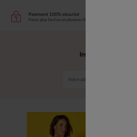
Paiement 100% sécurisé
Livr
Payez plus tard ou en plusieurs fois
domic
Envie d'avantages 
Inscrivez‑vous à notr
Conditions dans votre email
C
C
L