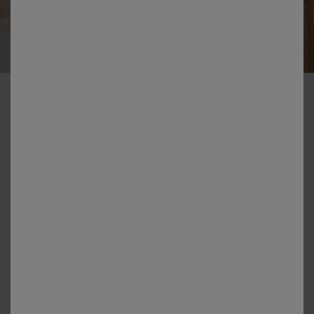
-50% dès 2 articles Code 800013
Nappe imprimé effet chemin de table Nydel®
Couleur :
Fuchsia
Choisir ma taille
Choisir ma taille