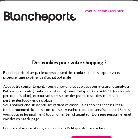
Nappe et chemin de table
continuer sans accepter
Paiement 100% sécurisé
Payez plus tard ou en plusieurs fois
Livraison
Des cookies pour votre shopping ?
domicile et Point Relais
®
Blancheporte et ses partenaires utilisent des cookies sur ce site pour vous
proposer une expérience d’achat optimale.
Retours gratuits*
sous 14 jours en Point Relais
®
Avec votre consentement, nous utiliserons les cookies pour mesurer et analyser
l'utilisation du site (cookies statistiques), pour l'adapter à vos intérêts (cookies de
personnalisation), et pour vous présenter des publicités et des informations
pertinentes (cookies de ciblage).
Service clients
Vous pouvez choisir de refuser et dans ce cas seuls les cookies nécessaires au
8h à 19h du lundi au samedi
fonctionnement du site seront utilisés. Vos choix sont conservés pendant 6 mois,
vous pouvez les modifier à tout moment en cliquant sur Données personnelles et
cookies en bas de page.
Pour plus d'informations, veuillez lire la
Politique de nos cookies
.
Envie d'avantages exclusifs ?