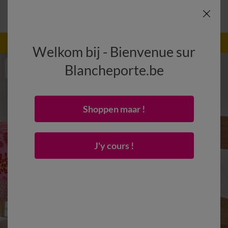
-50% dès 2 articles Code
:
800013
(1)
Appliquer
Welkom bij - Bienvenue sur
Blancheporte.be
Shoppen maar !
J'y cours !