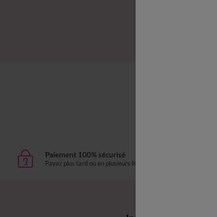
-50% d
Linge de li
Paiement 100% sécurisé
Livr
Payez plus tard ou en plusieurs fois
domic
Envie d'avantages 