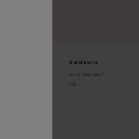
seils
Blancheporte
ous
Qui sommes-nous ?
équentes
RSE
cheporte