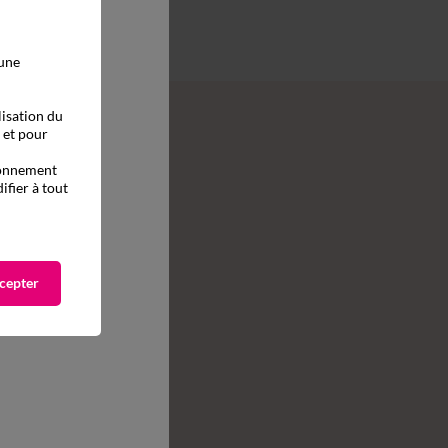
 une
lisation du
, et pour
tionnement
ifier à tout
cepter