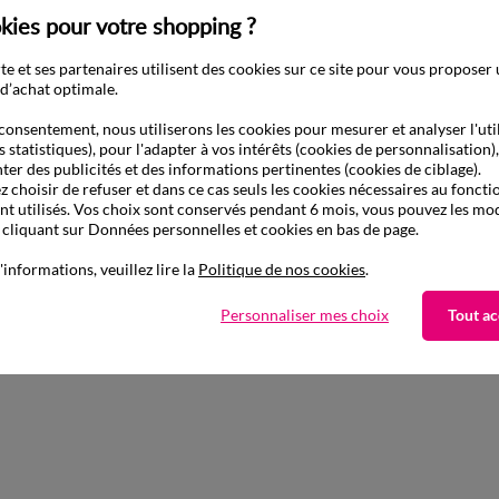
kies pour votre shopping ?
e et ses partenaires utilisent des cookies sur ce site pour vous proposer
d’achat optimale.
consentement, nous utiliserons les cookies pour mesurer et analyser l'uti
Complétez avec de l'uni
s statistiques), pour l'adapter à vos intérêts (cookies de personnalisation)
ter des publicités et des informations pertinentes (cookies de ciblage).
 choisir de refuser et dans ce cas seuls les cookies nécessaires au fonc
ont utilisés. Vos choix sont conservés pendant 6 mois, vous pouvez les mod
liquant sur Données personnelles et cookies en bas de page.
'informations, veuillez lire la
Politique de nos cookies
.
Personnaliser mes choix
Tout ac