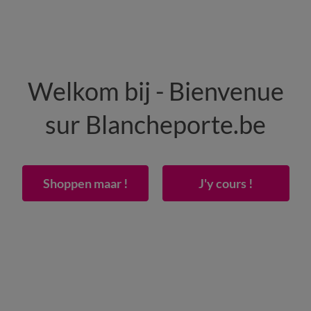
HOMME
MAISON
CHAUSSURES
Welkom bij - Bienvenue
-50% dès 2 articles Code
:
800013
(1)
Appliquer
sur Blancheporte.be
nc brodé fleurs - coton 57 fils/cm²
Shoppen maar !
J'y cours !