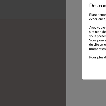
Des coo
Blancheport
expérience 
Avec votre 
site (cookie
vous présen
Vous pouvez
du site ser
moment en c
Pour plus d