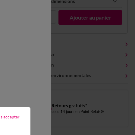
Choisir mes dimensions
1
Ajouter au panier
Détails produit
Livraison et retour
Conseils entretien
Caractéristiques environnementales
Retours gratuits*
sous 14 jours en Point Relais®
ns accepter