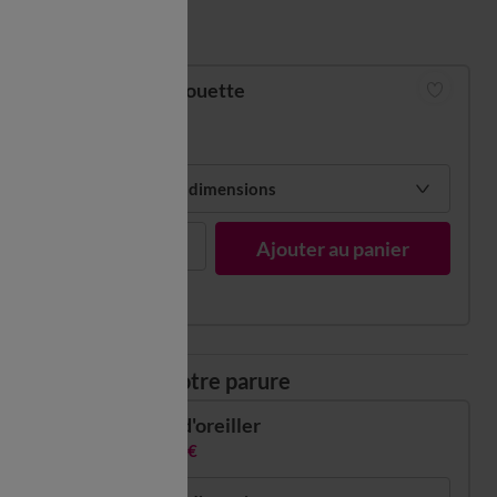
Guide des tailles
Housse de couette
à partir de
52,99 €
Choisir mes dimensions
1
Ajouter au panier
Composez votre parure
Taie d'oreiller
17,99 €