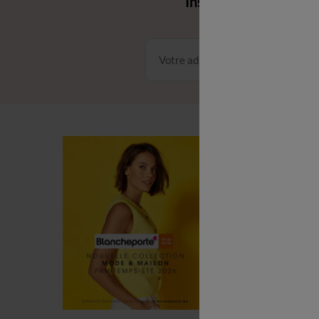
Inscrivez‑vous à notr
Conditions dans votre email
C
C
L
P
R
(