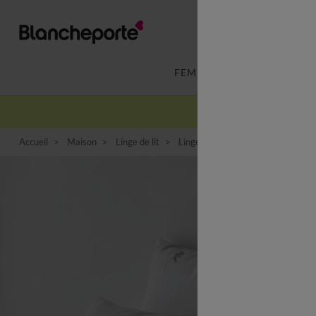
FEMME
LINGERIE
Accueil
Maison
Linge de lit
Linge de lit uni
Linge de lit bla