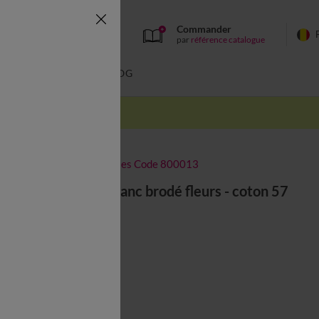
Commander
par
référence catalogue
BAIN
BLOG
-50% dès 2 articles Code 800013
Linge de lit blanc brodé fleurs - coton 57
fils/cm²
Couleur :
Blanc