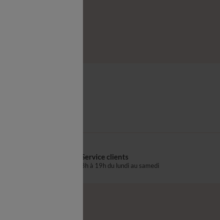
rtir de
,99 €
Drap plat
Service clients
s
8h à 19h du lundi au samedi
®
z-nous