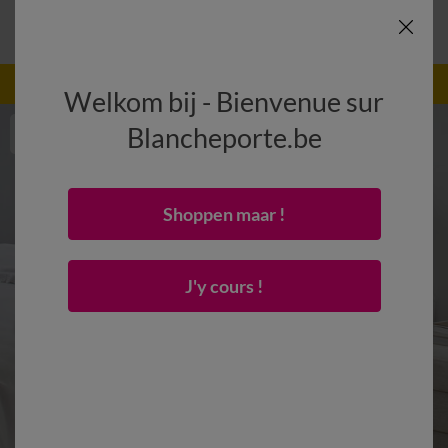
-50% dès 2 articles Code
:
800013
(1)
Appliquer
Welkom bij - Bienvenue sur
Blancheporte.be
Shoppen maar !
J'y cours !