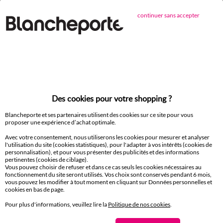
continuer sans accepter
Des cookies pour votre shopping ?
Blancheporte et ses partenaires utilisent des cookies sur ce site pour vous
proposer une expérience d’achat optimale.
Drap-housse uni coton 57 fils/cm² - bonnet 32 cm
Linge de lit uni - coton 57 
Avec votre consentement, nous utiliserons les cookies pour mesurer et analyser
27,99 €
l'utilisation du site (cookies statistiques), pour l'adapter à vos intérêts (cookies de
à partir de
à partir de
personnalisation), et pour vous présenter des publicités et des informations
-50% dès 2 articles Code 800013
-50% dès 2 articles Code 800
pertinentes (cookies de ciblage).
Vous pouvez choisir de refuser et dans ce cas seuls les cookies nécessaires au
fonctionnement du site seront utilisés. Vos choix sont conservés pendant 6 mois,
vous pouvez les modifier à tout moment en cliquant sur Données personnelles et
cookies en bas de page.
D'autres idées de Linge de lit uni
Pour plus d'informations, veuillez lire la
Politique de nos cookies
.
Linge de lit uni
Taie d'oreiller