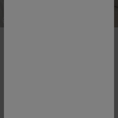
-50% dès 2 articles Code 800013
Linge de lit blanc brodé - coton 57 fils/cm²
Couleur :
Blanc
Guide des tailles
Housse de couette
à partir de
52,99 €