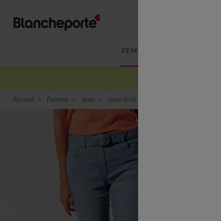
FEMME
LINGERIE
Accueil
Femme
Jean
Jean droit
Jean droit, Spécial Petite