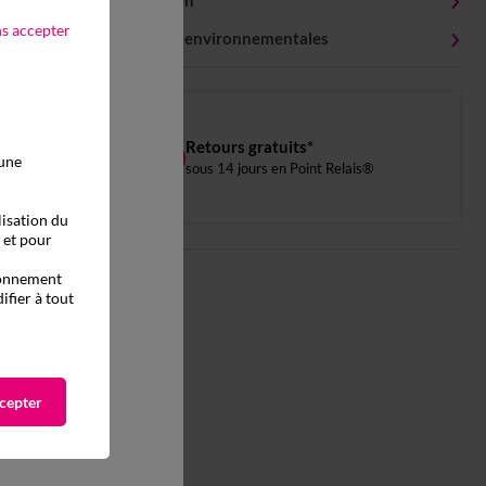
Conseils entretien
ns accepter
Caractéristiques environnementales
Retours gratuits*
 une
sous 14 jours en Point Relais®
lisation du
, et pour
tionnement
ifier à tout
cepter