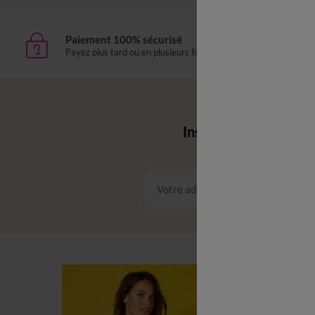
Paiement 100% sécurisé
Livr
Payez plus tard ou en plusieurs fois
domic
Envie d'avantages 
Inscrivez‑vous à notr
Conditions dans votre email
C
C