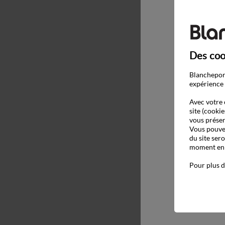
Des coo
Blancheport
expérience 
Avec votre 
site (cookie
vous présen
Vous pouvez
du site ser
moment en c
Pour plus d