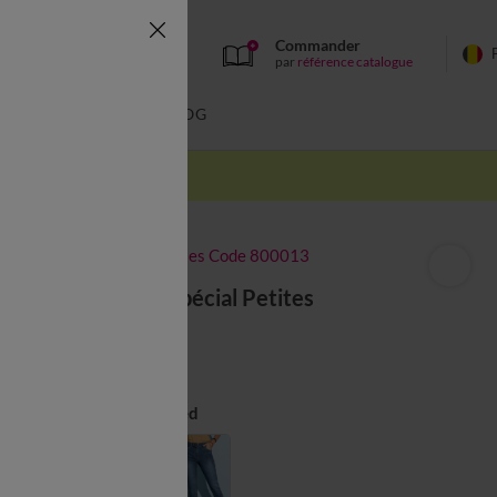
Commander
par
référence catalogue
BAIN
BLOG
-50% dès 2 articles Code 800013
Jean droit, Spécial Petites
à partir de
45,99 €
Couleur :
Bleached