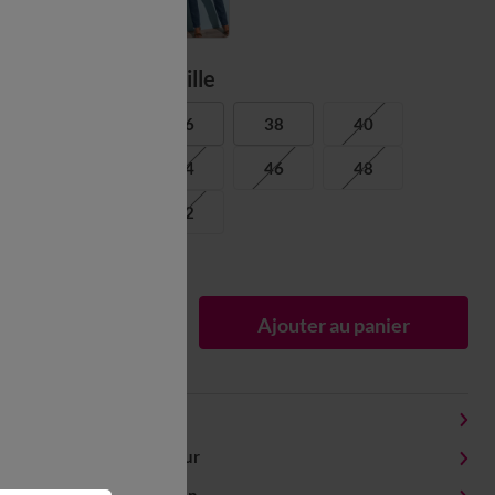
Choisir ma taille
34
36
38
40
42
44
46
48
50
52
Guide des tailles
1
Ajouter au panier
Détails produit
Livraison et retour