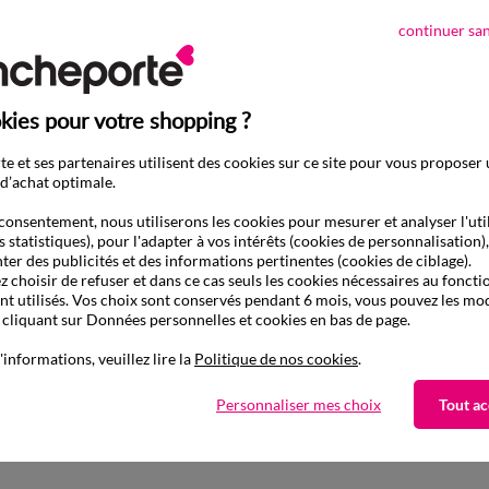
continuer sa
kies pour votre shopping ?
e et ses partenaires utilisent des cookies sur ce site pour vous proposer
d’achat optimale.
consentement, nous utiliserons les cookies pour mesurer et analyser l'uti
s statistiques), pour l'adapter à vos intérêts (cookies de personnalisation)
ter des publicités et des informations pertinentes (cookies de ciblage).
 choisir de refuser et dans ce cas seuls les cookies nécessaires au fonc
ont utilisés. Vos choix sont conservés pendant 6 mois, vous pouvez les mod
liquant sur Données personnelles et cookies en bas de page.
'informations, veuillez lire la
Politique de nos cookies
.
D'autres idées de Jean droit
Personnaliser mes choix
Tout ac
Jean droit
Pantalon gainant et morpho