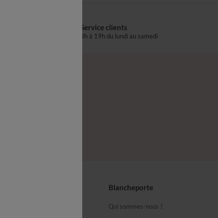
Service clients
s
8h à 19h du lundi au samedi
®
z-nous
seils
Blancheporte
ous
Qui sommes-nous ?