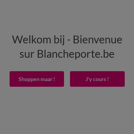
HOMME
MAISON
CHAUSSURES
Welkom bij - Bienvenue
-50% dès 2 articles Code
:
800013
(1)
Appliquer
sur Blancheporte.be
s
Shoppen maar !
J'y cours !