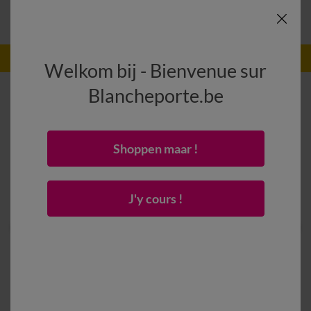
-50% dès 2 articles Code
:
800013
(1)
Appliquer
Welkom bij - Bienvenue sur
Blancheporte.be
Shoppen maar !
J'y cours !