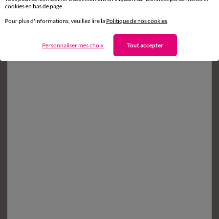
cookies en bas de page.
Service clients
Pour plus d'informations, veuillez lire la
Politique de nos cookies
.
8h à 19h du lundi au samedi
Personnaliser mes choix
Tout accepter
Envie d'avantages exclusifs ?
Inscrivez‑vous à notre newsletter !
Conditions dans votre email de confirmation
Ok
Suivez-nous