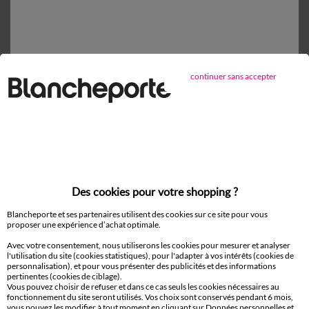
sous 14 jours en Point Relais®
continuer sans accepter
D'autres idées de Drap housse
Drap housse
Des cookies pour votre shopping ?
Paiement 100% sécurisé
Payez plus tard ou en plusieurs fois
Blancheporte et ses partenaires utilisent des cookies sur ce site pour vous
proposer une expérience d’achat optimale.
Livraison
Avec votre consentement, nous utiliserons les cookies pour mesurer et analyser
domicile et Point Relais
®
l'utilisation du site (cookies statistiques), pour l'adapter à vos intérêts (cookies de
personnalisation), et pour vous présenter des publicités et des informations
pertinentes (cookies de ciblage).
Vous pouvez choisir de refuser et dans ce cas seuls les cookies nécessaires au
Retours gratuits*
fonctionnement du site seront utilisés. Vos choix sont conservés pendant 6 mois,
sous 14 jours en Point Relais
®
vous pouvez les modifier à tout moment en cliquant sur Données personnelles et