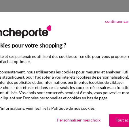
continuer sa
kies pour votre shopping ?
e et ses partenaires utilisent des cookies sur ce site pour vous proposer
d’achat optimale.
consentement, nous utiliserons les cookies pour mesurer et analyser l'uti
s statistiques), pour l'adapter à vos intérêts (cookies de personnalisation)
ter des publicités et des informations pertinentes (cookies de ciblage).
 choisir de refuser et dans ce cas seuls les cookies nécessaires au fonc
ont utilisés. Vos choix sont conservés pendant 6 mois, vous pouvez les mod
liquant sur Données personnelles et cookies en bas de page.
'informations, veuillez lire la
Politique de nos cookies
.
Personnaliser mes choix
Tout ac
D'autres idées de Drap housse