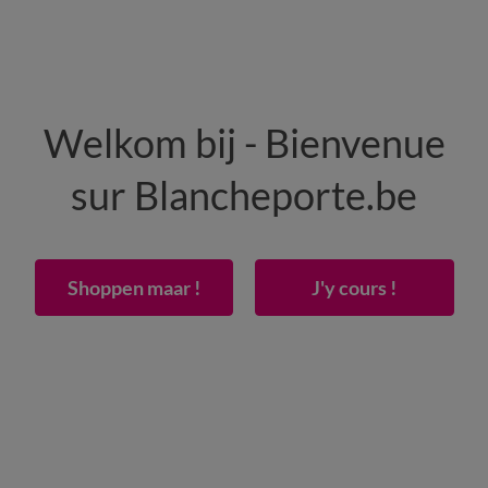
HOMME
MAISON
CHAUSSURES
Welkom bij - Bienvenue
-50% dès 2 articles Code
:
800013
(1)
Appliquer
sur Blancheporte.be
sommier articulé polyester-coton 57 fils/cm² - bonnet 26 cm
Shoppen maar !
J'y cours !