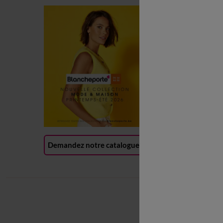
C
C
L
P
R
(
Demandez notre catalogue