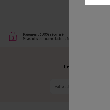
Paiement 100% sécurisé
Livr
Payez plus tard ou en plusieurs fois
domic
Envie d'avantages 
Inscrivez‑vous à notr
Conditions dans votre email