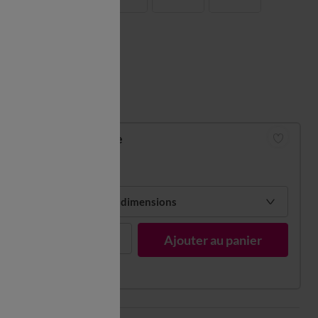
Guide des tailles
Drap-housse
à partir de
34,99 €
Choisir mes dimensions
1
Ajouter au panier