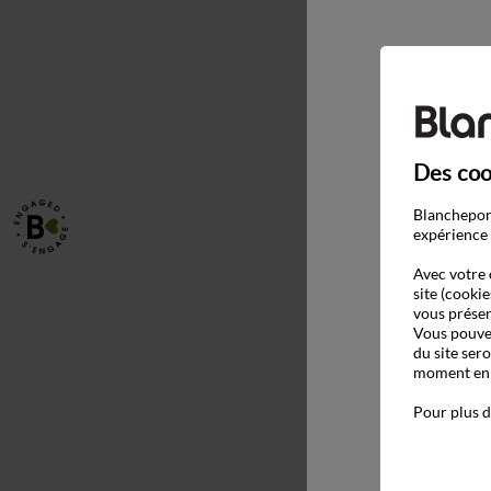
Des coo
Blancheport
expérience 
Avec votre 
site (cookie
vous présen
Vous pouvez
du site ser
moment en c
Pour plus d