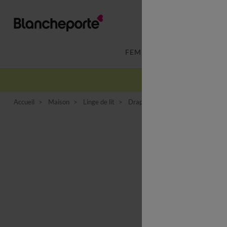
FEMME
LINGERIE
Accueil
Maison
Linge de lit
Drap housse
Drap-housse uni 