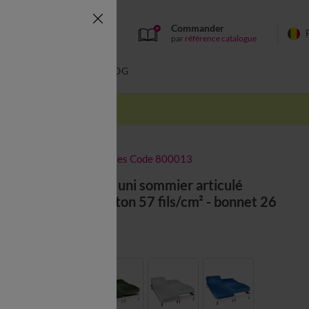
Commander
par
référence catalogue
BAIN
BLOG
-50% dès 2 articles Code 800013
Drap-housse uni sommier articulé
polyester-coton 57 fils/cm² - bonnet 26
cm
Couleur :
Blanc