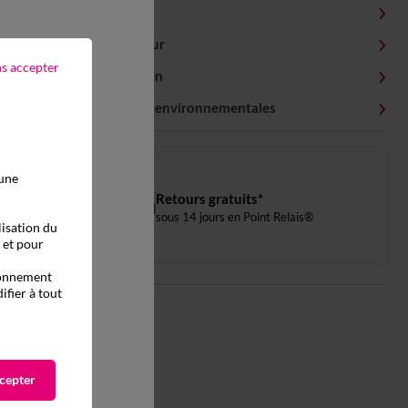
Détails produit
Livraison et retour
ns accepter
Conseils entretien
Caractéristiques environnementales
 une
Retours gratuits*
sous 14 jours en Point Relais®
lisation du
, et pour
tionnement
ifier à tout
cepter