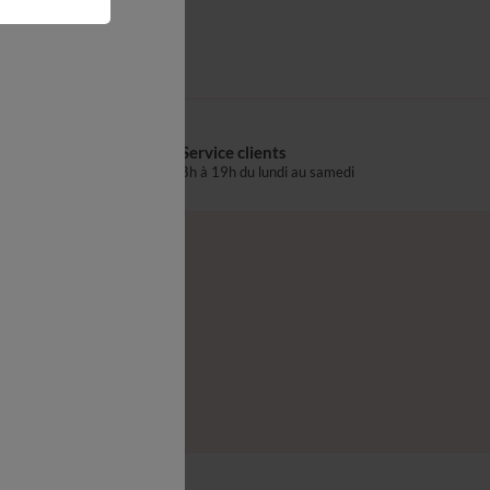
Service clients
s
8h à 19h du lundi au samedi
®
z-nous