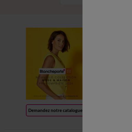
C
C
L
P
R
(
Demandez notre catalogue