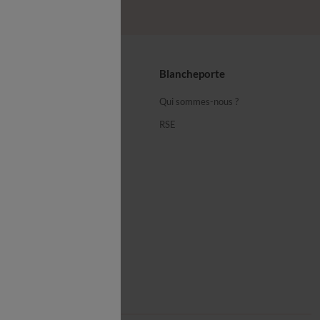
seils
Blancheporte
ous
Qui sommes-nous ?
équentes
RSE
cheporte