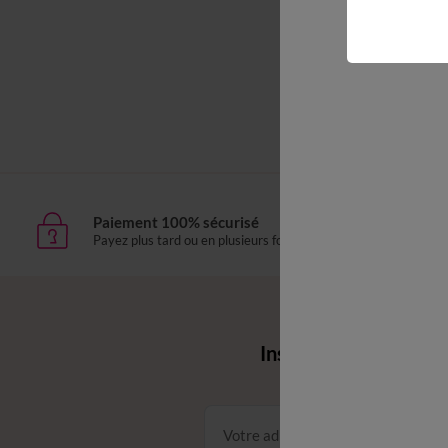
Paiement 100% sécurisé
Livr
Payez plus tard ou en plusieurs fois
domic
Envie d'avantages 
Inscrivez‑vous à notr
Conditions dans votre email