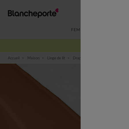
FEMME
LINGERIE
Accueil
Maison
Linge de lit
Drap housse
Drap-housse uni 