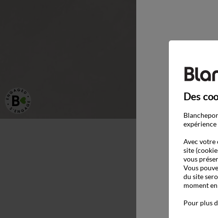
Des coo
Blancheport
expérience 
Avec votre 
site (cookie
vous présen
Vous pouvez
du site ser
moment en c
Pour plus d