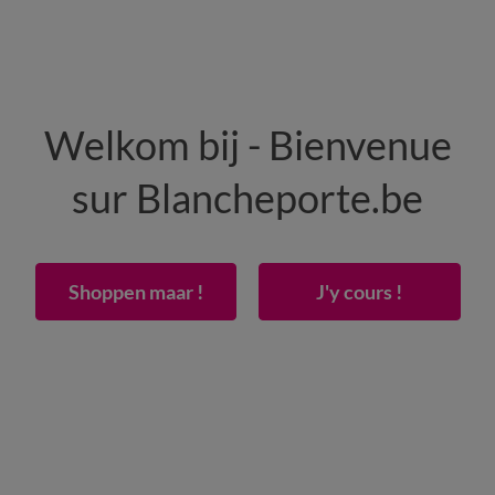
HOMME
MAISON
CHAUSSURES
Welkom bij - Bienvenue
-50% dès 2 articles Code
:
800013
(1)
Appliquer
sur Blancheporte.be
percale 72 fils/cm² - bonnet 40 cm
Shoppen maar !
J'y cours !