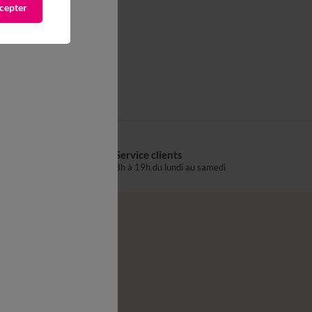
cepter
Service clients
s
8h à 19h du lundi au samedi
®
z-nous