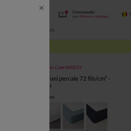
Commander
par
référence catalogue
BAIN
BLOG
-50% dès 2 articles Code 800013
Drap-housse uni percale 72 fils/cm² -
bonnet 40 cm
Couleur :
Châtaigne