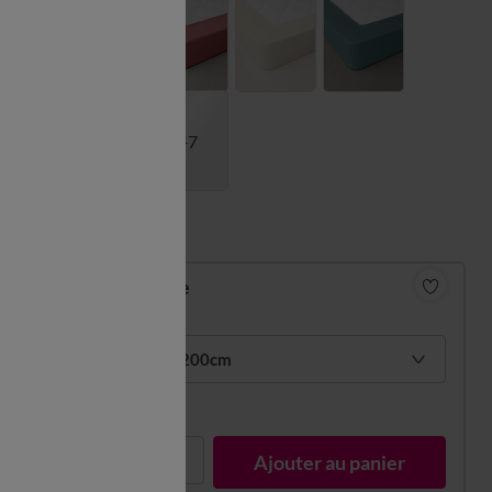
+7
Guide des tailles
Drap-housse
38,99 €
1 pers : 90x200cm
En stock
1
Ajouter au panier