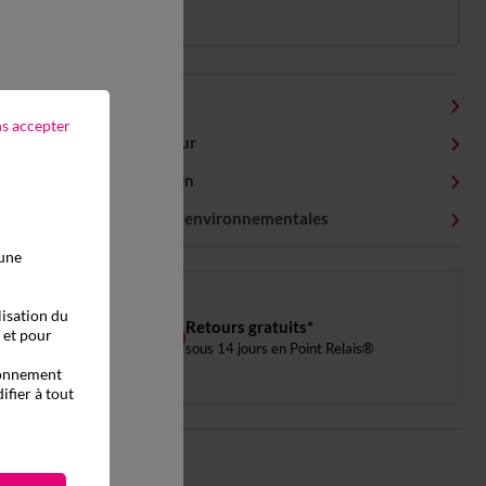
Détails produit
ns accepter
Livraison et retour
Conseils entretien
Caractéristiques environnementales
 une
lisation du
Retours gratuits*
, et pour
sous 14 jours en Point Relais®
tionnement
ifier à tout