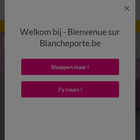
-50% dès 2 articles Code
:
800013
(1)
Appliquer
Welkom bij - Bienvenue sur
Blancheporte.be
Shoppen maar !
J'y cours !