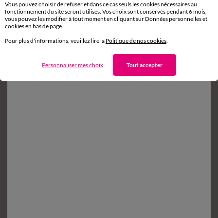
Vous pouvez choisir de refuser et dans ce cas seuls les cookies nécessaires au
fonctionnement du site seront utilisés. Vos choix sont conservés pendant 6 mois,
vous pouvez les modifier à tout moment en cliquant sur Données personnelles et
Retours gratuits*
cookies en bas de page.
sous 14 jours en Point Relais
®
Pour plus d'informations, veuillez lire la
Politique de nos cookies
.
Service clients
8h à 19h du lundi au samedi
Personnaliser mes choix
Tout accepter
Envie d'avantages exclusifs ?
Inscrivez‑vous à notre newsletter !
Conditions dans votre email de confirmation
Ok
Suivez-nous