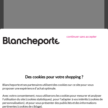
Retours gratuits*
sous 14 jours en Point Relais®
continuer sans accepter
D'autres idées de Drap housse
Drap housse
Des cookies pour votre shopping ?
Blancheporte et ses partenaires utilisent des cookies sur ce site pour vous
Paiement 100% sécurisé
proposer une expérience d’achat optimale.
Payez plus tard ou en plusieurs fois
Avec votre consentement, nous utiliserons les cookies pour mesurer et analyser
l'utilisation du site (cookies statistiques), pour l'adapter à vos intérêts (cookies de
Livraison
personnalisation), et pour vous présenter des publicités et des informations
domicile et Point Relais
pertinentes (cookies de ciblage).
®