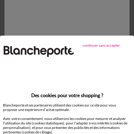
Retours gratuits*
sous 14 jours en Point Relais®
continuer sans accepter
D'autres idées de Drap housse
Drap housse
Des cookies pour votre shopping ?
Blancheporte et ses partenaires utilisent des cookies sur ce site pour vous
Paiement 100% sécurisé
proposer une expérience d’achat optimale.
Payez plus tard ou en plusieurs fois
Avec votre consentement, nous utiliserons les cookies pour mesurer et analyser
l'utilisation du site (cookies statistiques), pour l'adapter à vos intérêts (cookies de
Livraison
personnalisation), et pour vous présenter des publicités et des informations
domicile et Point Relais
pertinentes (cookies de ciblage).
®