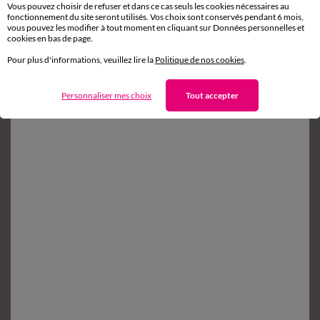
Vous pouvez choisir de refuser et dans ce cas seuls les cookies nécessaires au
fonctionnement du site seront utilisés. Vos choix sont conservés pendant 6 mois,
vous pouvez les modifier à tout moment en cliquant sur Données personnelles et
Retours gratuits*
cookies en bas de page.
sous 14 jours en Point Relais
®
Pour plus d'informations, veuillez lire la
Politique de nos cookies
.
Service clients
8h à 19h du lundi au samedi
Personnaliser mes choix
Tout accepter
Envie d'avantages exclusifs ?
Inscrivez‑vous à notre newsletter !
Conditions dans votre email de confirmation
Ok
Suivez-nous