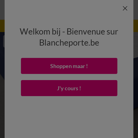
-50% dès 2 articles Code
:
800013
(1)
Appliquer
Welkom bij - Bienvenue sur
Blancheporte.be
Shoppen maar !
J'y cours !