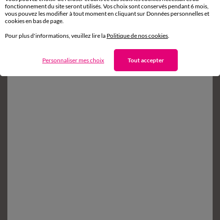
fonctionnement du site seront utilisés. Vos choix sont conservés pendant 6 mois,
Retours gratuits*
vous pouvez les modifier à tout moment en cliquant sur Données personnelles et
sous 14 jours en Point Relais
®
cookies en bas de page.
Pour plus d'informations, veuillez lire la
Politique de nos cookies
.
Service clients
8h à 19h du lundi au samedi
Personnaliser mes choix
Tout accepter
Envie d'avantages exclusifs ?
Inscrivez‑vous à notre newsletter !
Conditions dans votre email de confirmation
Ok
Suivez-nous