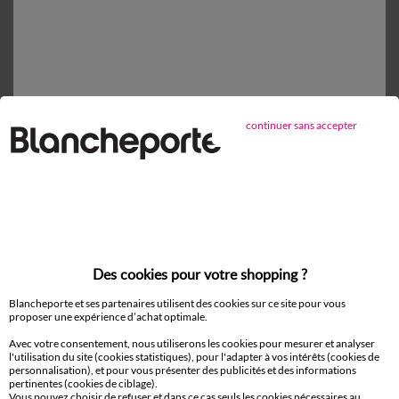
Retours gratuits*
sous 14 jours en Point Relais®
continuer sans accepter
D'autres idées de Drap housse
Drap housse
Des cookies pour votre shopping ?
Paiement 100% sécurisé
Blancheporte et ses partenaires utilisent des cookies sur ce site pour vous
Payez plus tard ou en plusieurs fois
proposer une expérience d’achat optimale.
Avec votre consentement, nous utiliserons les cookies pour mesurer et analyser
Livraison
l'utilisation du site (cookies statistiques), pour l'adapter à vos intérêts (cookies de
personnalisation), et pour vous présenter des publicités et des informations
domicile et Point Relais
®
pertinentes (cookies de ciblage).
Vous pouvez choisir de refuser et dans ce cas seuls les cookies nécessaires au