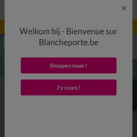
-40% sur les 2ème et 3ème articles + un
Appliquer
Welkom bij - Bienvenue sur
cadeau Code
:
200001
(1)
Blancheporte.be
Shoppen maar !
J'y cours !