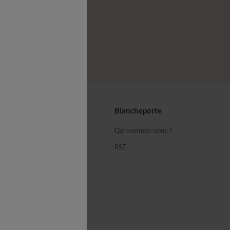
z-nous
seils
Blancheporte
ous
Qui sommes-nous ?
équentes
RSE
cheporte