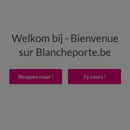
HOMME
MAISON
CHAUSSURES
Welkom bij - Bienvenue
-50% dès 2 articles Code
:
800013
(1)
Appliquer
sur Blancheporte.be
 poils longs
Shoppen maar !
J'y cours !