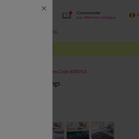
Commander
par
référence catalogue
BAIN
BLOG
-50% dès 2 articles Code 800013
Tapis poils longs
à partir de
20,99 €
Couleur :
Naturel