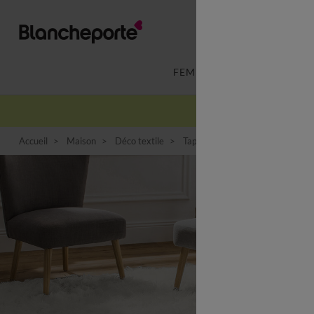
FEMME
LINGERIE
Accueil
Maison
Déco textile
Tapis
Tapis de salon
Tapis