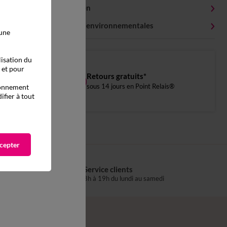
Conseils entretien
Caractéristiques environnementales
 une
lisation du
, et pour
Retours gratuits*
sous 14 jours en Point Relais®
tionnement
ifier à tout
cepter
Service clients
s
8h à 19h du lundi au samedi
®