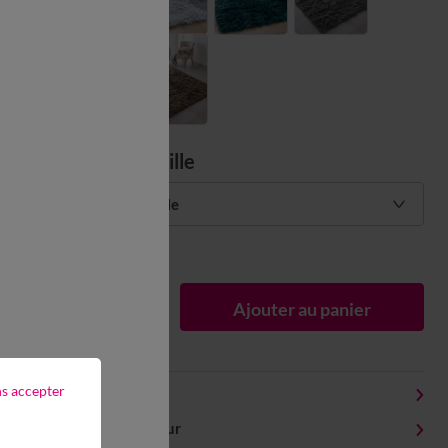
Choisir ma taille
Choisir ma taille
Guide des tailles
1
Ajouter au panier
ns accepter
Détails produit
Livraison et retour