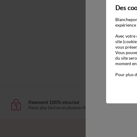
Des coo
Blancheport
expérience 
Avec votre 
site (cookie
vous présen
Vous pouvez
du site ser
moment en c
Pour plus d
Paiement 100% sécurisé
Livr
Payez plus tard ou en plusieurs fois
domic
Envie d'avantages 