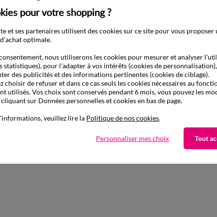
kies pour votre shopping ?
e et ses partenaires utilisent des cookies sur ce site pour vous proposer
d’achat optimale.
consentement, nous utiliserons les cookies pour mesurer et analyser l'uti
s statistiques), pour l'adapter à vos intérêts (cookies de personnalisation)
ter des publicités et des informations pertinentes (cookies de ciblage).
 choisir de refuser et dans ce cas seuls les cookies nécessaires au fonc
ont utilisés. Vos choix sont conservés pendant 6 mois, vous pouvez les mod
liquant sur Données personnelles et cookies en bas de page.
'informations, veuillez lire la
Politique de nos cookies
.
Personnaliser mes choix
Tout ac
aison
Retours gratuits*
ile et Point Relais
sous 14 jours en Point Relai
®
exclusifs ?