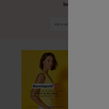
Inscrivez‑vous à notr
Conditions dans votre email
C
C
L
P
R
(