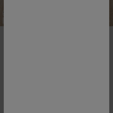
Fabriqué en France
-50% dès 2 articles Code 800013
Colas Normand
Surmatelas Qualigel forme housse bonnet 25 cm
Couleur :
Blanc
Choisir ma taille
Choisir ma taille