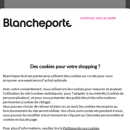
D'autres idées de Surmatelas
continuer sans accepter
Surmatelas
Paiement 100% sécurisé
Payez plus tard ou en plusieurs fois
Des cookies pour votre shopping ?
Livraison
Blancheporte et ses partenaires utilisent des cookies sur ce site pour vous
domicile et Point Relais
®
proposer une expérience d’achat optimale.
Avec votre consentement, nous utiliserons les cookies pour mesurer et analyser
l'utilisation du site (cookies statistiques), pour l'adapter à vos intérêts (cookies de
Retours gratuits*
personnalisation), et pour vous présenter des publicités et des informations
sous 14 jours en Point Relais
®
pertinentes (cookies de ciblage).
Vous pouvez choisir de refuser et dans ce cas seuls les cookies nécessaires au
fonctionnement du site seront utilisés. Vos choix sont conservés pendant 6 mois,
Service clients
vous pouvez les modifier à tout moment en cliquant sur Données personnelles et
cookies en bas de page.
8h à 19h du lundi au samedi
Pour plus d'informations, veuillez lire la
Politique de nos cookies
.