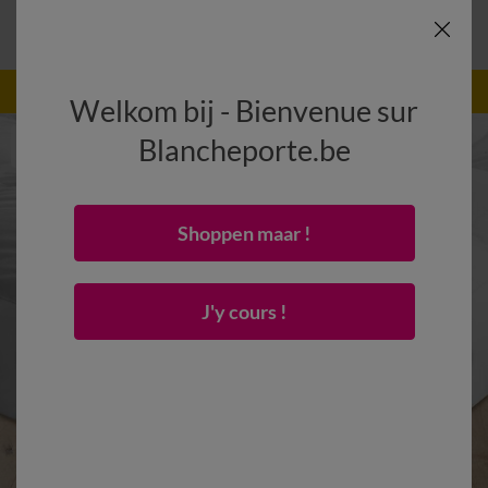
-50% dès 2 articles Code
:
800013
(1)
Appliquer
Welkom bij - Bienvenue sur
Blancheporte.be
Shoppen maar !
J'y cours !