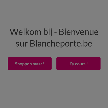
HOMME
MAISON
CHAUSSURES
Welkom bij - Bienvenue
-50% dès 2 articles Code
:
800013
(1)
Appliquer
sur Blancheporte.be
ouclette qualité lourde
Shoppen maar !
J'y cours !