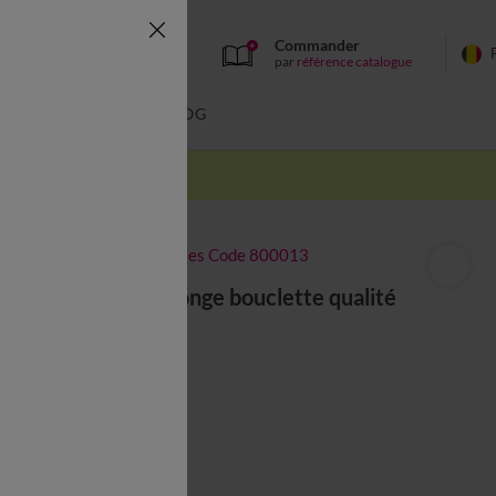
Commander
par
référence catalogue
BAIN
BLOG
-50% dès 2 articles Code 800013
Sous taie éponge bouclette qualité
lourde
à partir de
12,99 €
Couleur :
Blanc