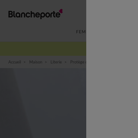
FEMME
LINGERIE
Accueil
Maison
Literie
Protège oreiller
Sous taie éponge b