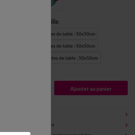
Choisir ma taille
Lot de 4 serviettes de table : 50x50cm
Lot de 8 serviettes de table : 50x50cm
Lot de 12 serviettes de table : 50x50cm
Guide des tailles
1
Ajouter au panier
Détails produit
Livraison et retour