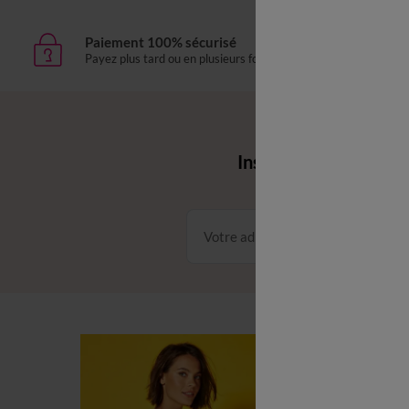
Paiement 100% sécurisé
Livr
Payez plus tard ou en plusieurs fois
domic
Envie d'avantages 
Inscrivez‑vous à notr
Conditions dans votre email
C
C
L