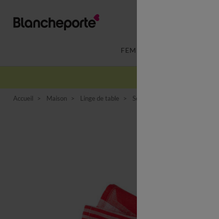
FEMME
LINGERIE
Accueil
Maison
Linge de table
Serviette de table
Serviette