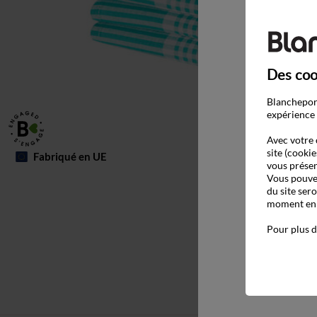
Des coo
Blancheport
expérience 
Avec votre 
site (cookie
Fabriqué en UE
vous présen
Vous pouvez
du site ser
moment en c
Pour plus d