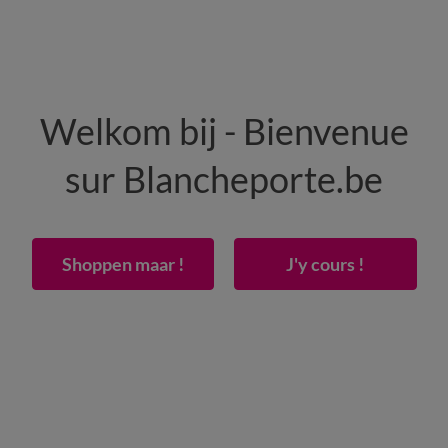
HOMME
MAISON
CHAUSSURES
Welkom bij - Bienvenue
-50% dès 2 articles Code
:
800013
(1)
Appliquer
sur Blancheporte.be
 de table carreaux - lots
Shoppen maar !
J'y cours !