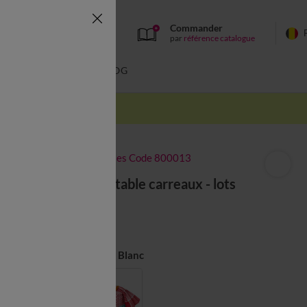
Commander
par
référence catalogue
BAIN
BLOG
-50% dès 2 articles Code 800013
Serviette de table carreaux - lots
à partir de
15,99 €
Couleur :
Rouge / Blanc