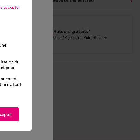
Caractéristiques environnementales
ns accepter
Retours gratuits*
sous 14 jours en Point Relais®
 une
lisation du
, et pour
tionnement
ifier à tout
cepter