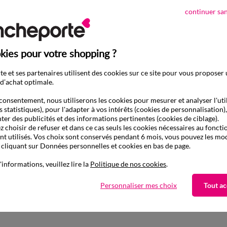
continuer sa
kies pour votre shopping ?
e et ses partenaires utilisent des cookies sur ce site pour vous proposer
d’achat optimale.
consentement, nous utiliserons les cookies pour mesurer et analyser l'uti
s statistiques), pour l'adapter à vos intérêts (cookies de personnalisation)
ter des publicités et des informations pertinentes (cookies de ciblage).
 choisir de refuser et dans ce cas seuls les cookies nécessaires au fonc
ont utilisés. Vos choix sont conservés pendant 6 mois, vous pouvez les mod
liquant sur Données personnelles et cookies en bas de page.
'informations, veuillez lire la
Politique de nos cookies
.
D'autres idées de Serviette de table
Personnaliser mes choix
Tout ac
Serviette de table