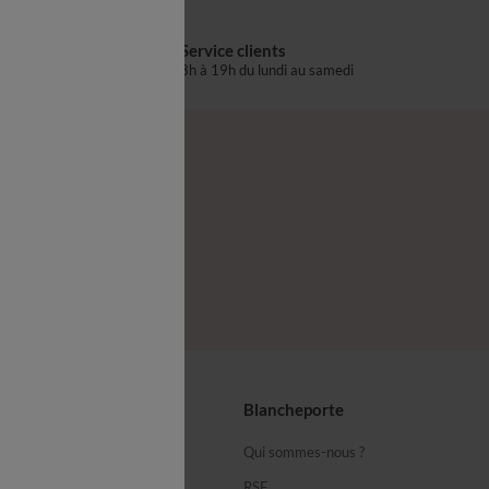
Service clients
s
8h à 19h du lundi au samedi
®
z-nous
seils
Blancheporte
ous
Qui sommes-nous ?
équentes
RSE