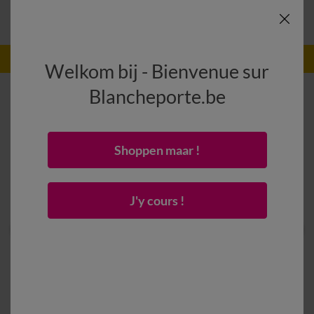
-50% dès 2 articles Code
:
800013
(1)
Appliquer
Welkom bij - Bienvenue sur
Blancheporte.be
Shoppen maar !
J'y cours !