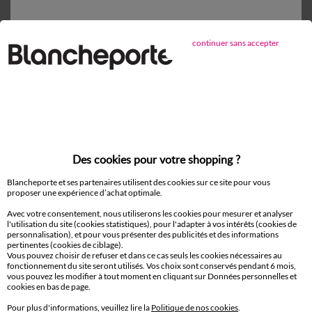
D'autres idées de Protège matelas
continuer sans accepter
Protège matelas
Paiement 100% sécurisé
Payez plus tard ou en plusieurs fois
Des cookies pour votre shopping ?
Livraison
Blancheporte et ses partenaires utilisent des cookies sur ce site pour vous
domicile et Point Relais
®
proposer une expérience d’achat optimale.
Avec votre consentement, nous utiliserons les cookies pour mesurer et analyser
l'utilisation du site (cookies statistiques), pour l'adapter à vos intérêts (cookies de
Retours gratuits*
personnalisation), et pour vous présenter des publicités et des informations
sous 14 jours en Point Relais
®
pertinentes (cookies de ciblage).
Vous pouvez choisir de refuser et dans ce cas seuls les cookies nécessaires au
fonctionnement du site seront utilisés. Vos choix sont conservés pendant 6 mois,
Service clients
vous pouvez les modifier à tout moment en cliquant sur Données personnelles et
cookies en bas de page.
8h à 19h du lundi au samedi
Pour plus d'informations, veuillez lire la
Politique de nos cookies
.