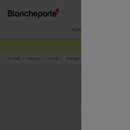
FEMME
LINGERIE
Accueil
Maison
Literie
Protège matelas
Protège-matelas 