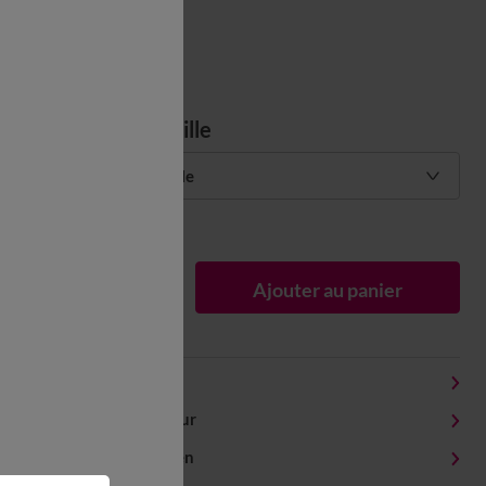
Choisir ma taille
Choisir ma taille
Guide des tailles
1
Ajouter au panier
Détails produit
Livraison et retour
Conseils entretien