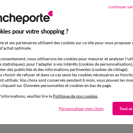
continuer sa
kies pour votre shopping ?
e et ses partenaires utilisent des cookies sur ce site pour vous proposer
d’achat optimale.
consentement, nous utiliserons les cookies pour mesurer et analyser l'uti
s statistiques), pour l'adapter à vos intérêts (cookies de personnalisation)
ter des publicités et des informations pertinentes (cookies de ciblage).
 choisir de refuser et dans ce cas seuls les cookies nécessaires au fonc
ont utilisés. Vos choix sont conservés pendant 6 mois, vous pouvez les mod
liquant sur Données personnelles et cookies en bas de page.
'informations, veuillez lire la
Politique de nos cookies
.
D'autres idées de Protège matelas
Personnaliser mes choix
Tout ac
Protège matelas