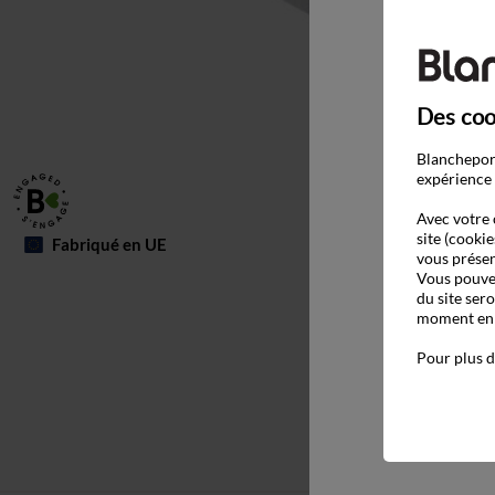
Des coo
Blancheport
expérience 
Avec votre 
site (cookie
Fabriqué en UE
vous présen
Vous pouvez
du site ser
moment en c
Pour plus d