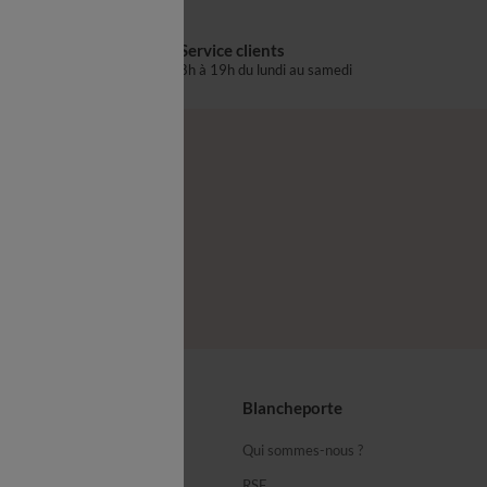
Service clients
s
8h à 19h du lundi au samedi
®
z-nous
seils
Blancheporte
ous
Qui sommes-nous ?
équentes
RSE