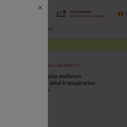
Commander
par
référence catalogue
BAIN
BLOG
-50% dès 2 articles Code 800013
Protège-matelas molleton
imperméable idéal transpiration
housse 40 cm
à partir de
47,99 €
Couleur :
Blanc