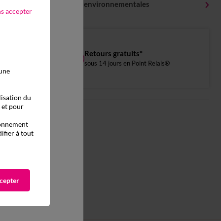
Caractéristiques environnementales
ns accepter
Retours gratuits*
sous 14 jours en Point Relais®
 une
lisation du
, et pour
tionnement
ifier à tout
cepter