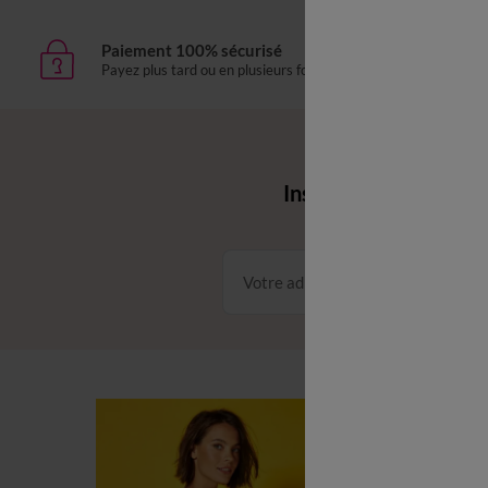
Paiement 100% sécurisé
Livr
Payez plus tard ou en plusieurs fois
domic
Envie d'avantages 
Inscrivez‑vous à notr
Conditions dans votre email
C
C
L