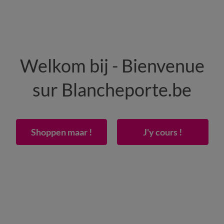
HOMME
MAISON
CHAUSSURES
Welkom bij - Bienvenue
-50% dès 2 articles Code
:
800013
(1)
Appliquer
sur Blancheporte.be
molleton imperméable idéal transpiration housse 40 cm
Shoppen maar !
J'y cours !