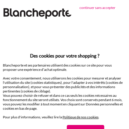
Objet déco
continuer sans accepter
Paiement 100% sécurisé
Payez plus tard ou en plusieurs fois
Livraison
Des cookies pour votre shopping ?
domicile et Point Relais
®
Blancheporte et ses partenaires utilisent des cookies sur ce site pour vous
proposer une expérience d’achat optimale.
Retours gratuits*
sous 14 jours en Point Relais
®
Avec votre consentement, nous utiliserons les cookies pour mesurer et analyser
l'utilisation du site (cookies statistiques), pour l'adapter à vos intérêts (cookies de
personnalisation), et pour vous présenter des publicités et des informations
Service clients
pertinentes (cookies de ciblage).
8h à 19h du lundi au samedi
Vous pouvez choisir de refuser et dans ce cas seuls les cookies nécessaires au
fonctionnement du site seront utilisés. Vos choix sont conservés pendant 6 mois,
vous pouvez les modifier à tout moment en cliquant sur Données personnelles et
cookies en bas de page.
Pour plus d'informations, veuillez lire la
Politique de nos cookies
.
Envie d'avantages exclusifs ?
Inscrivez‑vous à notre newsletter !