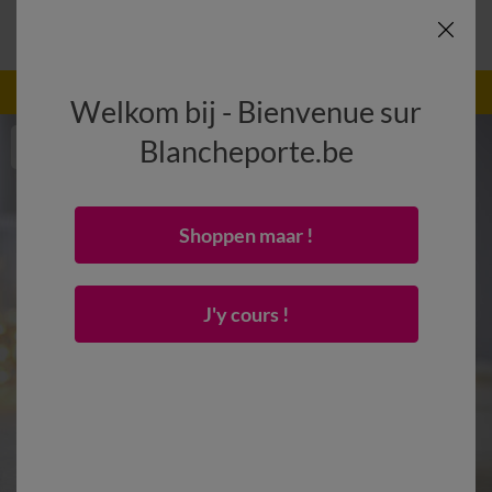
-50% dès 2 articles Code
:
800013
(1)
Appliquer
Welkom bij - Bienvenue sur
Blancheporte.be
Shoppen maar !
J'y cours !