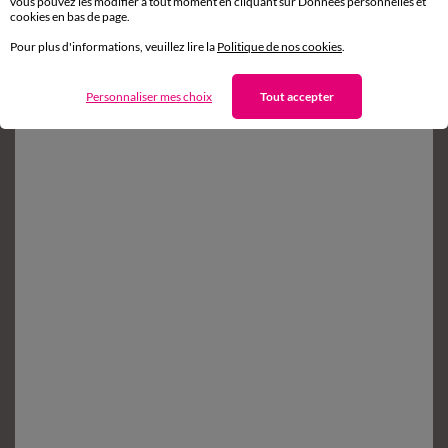
sous 14 jours en Point Relais
vous pouvez les modifier à tout moment en cliquant sur Données personnelles et
cookies en bas de page.
Pour plus d'informations, veuillez lire la
Politique de nos cookies
.
Service clients
8h à 19h du lundi au samedi
Personnaliser mes choix
Tout accepter
Envie d'avantages exclusifs ?
Inscrivez‑vous à notre newsletter !
Conditions dans votre email de confirmation
Ok
Suivez-nous