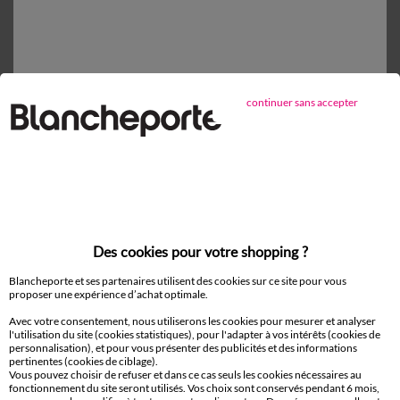
Retours gratuits*
sous 14 jours en Point Relais®
continuer sans accepter
D'autres idées de Pantalon droit
Pantalon droit
Des cookies pour votre shopping ?
Paiement 100% sécurisé
Payez plus tard ou en plusieurs fois
Blancheporte et ses partenaires utilisent des cookies sur ce site pour vous
proposer une expérience d’achat optimale.
Livraison
Avec votre consentement, nous utiliserons les cookies pour mesurer et analyser
l'utilisation du site (cookies statistiques), pour l'adapter à vos intérêts (cookies de
domicile et Point Relais
®
personnalisation), et pour vous présenter des publicités et des informations
pertinentes (cookies de ciblage).
Vous pouvez choisir de refuser et dans ce cas seuls les cookies nécessaires au
Retours gratuits*
fonctionnement du site seront utilisés. Vos choix sont conservés pendant 6 mois,
®