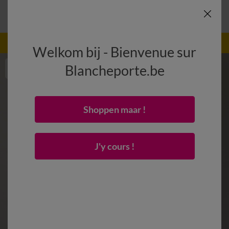
-50% dès 2 articles Code
:
800013
(1)
Appliquer
Welkom bij - Bienvenue sur
Blancheporte.be
Shoppen maar !
J'y cours !