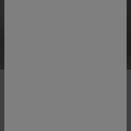
-50% dès 2 articles Code 800013
Pantalon droit, velours côtelé
Couleur :
Rose Grisé