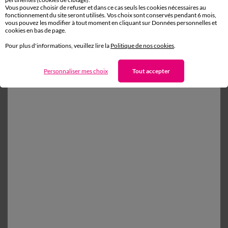
Vous pouvez choisir de refuser et dans ce cas seuls les cookies nécessaires au
fonctionnement du site seront utilisés. Vos choix sont conservés pendant 6 mois,
Retours gratuits*
vous pouvez les modifier à tout moment en cliquant sur Données personnelles et
cookies en bas de page.
sous 14 jours en Point Relais®
Pour plus d'informations, veuillez lire la
Politique de nos cookies
.
Personnaliser mes choix
Tout accepter
D'autres idées de Linge de lit uni
Linge de lit uni
Taie d'oreiller
Housse de couette
Drap plat
Paiement 100% sécurisé
Payez plus tard ou en plusieurs fois
Livraison