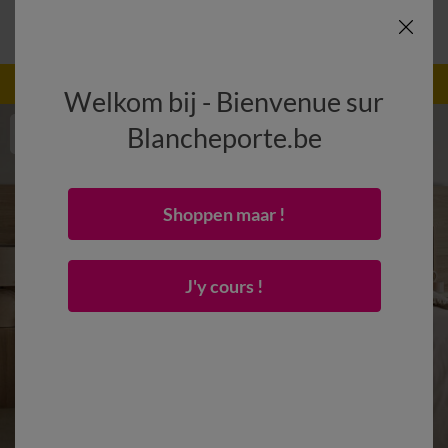
-50% dès 2 articles Code
:
800013
(1)
Appliquer
Welkom bij - Bienvenue sur
Blancheporte.be
Shoppen maar !
J'y cours !