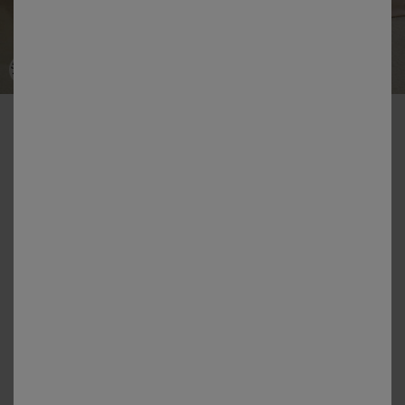
-50% dès 2 articles Code 800013
Linge de lit uni - percale de coton 72 fils/cm²
Couleur :
Sable
+7
Guide des tailles