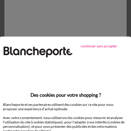
Taie de traversin
18,99 €
86x190cm
Expédié sous 2 semaines
continuer sans accepter
1
Ajouter au panier
Détails produit
Livraison et retour
Des cookies pour votre shopping ?
Conseils entretien
Blancheporte et ses partenaires utilisent des cookies sur ce site pour vous
Caractéristiques environnementales
proposer une expérience d’achat optimale.
Avec votre consentement, nous utiliserons les cookies pour mesurer et analyser
l'utilisation du site (cookies statistiques), pour l'adapter à vos intérêts (cookies de
personnalisation), et pour vous présenter des publicités et des informations
pertinentes (cookies de ciblage).