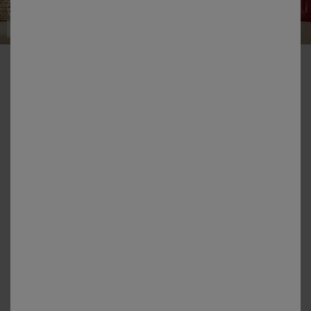
Outlet
Linge de lit uni - coton 57 fils/cm²
Couleur :
Rose Pivoine
+7
Guide des tailles
Housse de couette
Article épuisé