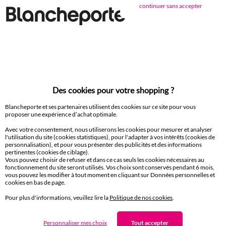
continuer sans accepter
Conseils entretien
Caractéristiques environnementales
Des cookies pour votre shopping ?
Retours gratuits*
Blancheporte et ses partenaires utilisent des cookies sur ce site pour vous
sous 14 jours en Point Relais®
proposer une expérience d’achat optimale.
Avec votre consentement, nous utiliserons les cookies pour mesurer et analyser
l'utilisation du site (cookies statistiques), pour l'adapter à vos intérêts (cookies de
personnalisation), et pour vous présenter des publicités et des informations
*exclu des réductions offertes par code promo
pertinentes (cookies de ciblage).
Vous pouvez choisir de refuser et dans ce cas seuls les cookies nécessaires au
fonctionnement du site seront utilisés. Vos choix sont conservés pendant 6 mois,
vous pouvez les modifier à tout moment en cliquant sur Données personnelles et
cookies en bas de page.
D'autres idées de Linge de lit uni
Pour plus d'informations, veuillez lire la
Politique de nos cookies
.
Drap plat
Taie d'oreiller
Personnaliser mes choix
Tout accepter