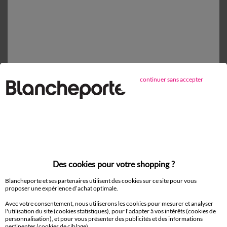
Taie de traversin
18,99 €
86x190cm
En stock
continuer sans accepter
1
Ajouter au panier
Détails produit
Livraison et retour
Des cookies pour votre shopping ?
Conseils entretien
Caractéristiques environnementales
Blancheporte et ses partenaires utilisent des cookies sur ce site pour vous
proposer une expérience d’achat optimale.
Avec votre consentement, nous utiliserons les cookies pour mesurer et analyser
l'utilisation du site (cookies statistiques), pour l'adapter à vos intérêts (cookies de
personnalisation), et pour vous présenter des publicités et des informations
pertinentes (cookies de ciblage).