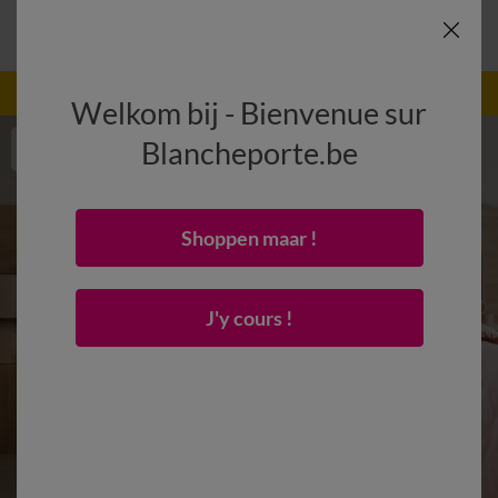
-50% dès 2 articles Code
:
800013
(1)
Appliquer
Welkom bij - Bienvenue sur
Blancheporte.be
Shoppen maar !
J'y cours !