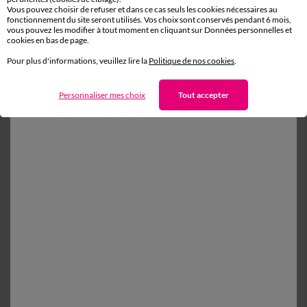
Vous pouvez choisir de refuser et dans ce cas seuls les cookies nécessaires au
fonctionnement du site seront utilisés. Vos choix sont conservés pendant 6 mois,
Retours gratuits*
vous pouvez les modifier à tout moment en cliquant sur Données personnelles et
cookies en bas de page.
sous 14 jours en Point Relais®
Pour plus d'informations, veuillez lire la
Politique de nos cookies
.
Personnaliser mes choix
Tout accepter
D'autres idées de Linge de lit uni
Linge de lit uni
Taie d'oreiller
Housse de couette
Drap plat
Paiement 100% sécurisé
Payez plus tard ou en plusieurs fois
Livraison