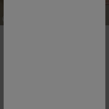
-50% dès 2 articles Code 800013
Linge de lit uni - percale de coton 72 fils/cm²
Couleur :
Rose Poudré
+7
Guide des tailles