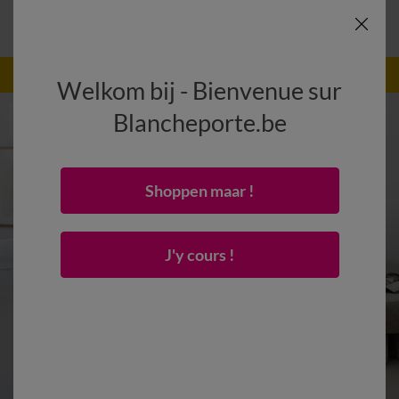
-50% dès 2 articles Code
:
800013
(1)
Appliquer
Welkom bij - Bienvenue sur
Blancheporte.be
Shoppen maar !
J'y cours !