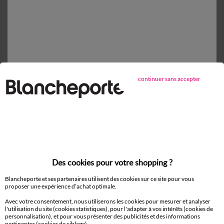
Taie de traversin
18,99 €
86x190cm
Expédié sous 5 semaines
continuer sans accepter
1
Ajouter au panier
Détails produit
Livraison et retour
Des cookies pour votre shopping ?
Conseils entretien
Blancheporte et ses partenaires utilisent des cookies sur ce site pour vous
Caractéristiques environnementales
proposer une expérience d’achat optimale.
Avec votre consentement, nous utiliserons les cookies pour mesurer et analyser
l'utilisation du site (cookies statistiques), pour l'adapter à vos intérêts (cookies de
personnalisation), et pour vous présenter des publicités et des informations
pertinentes (cookies de ciblage).