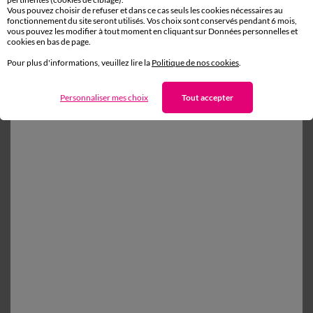
Vous pouvez choisir de refuser et dans ce cas seuls les cookies nécessaires au
fonctionnement du site seront utilisés. Vos choix sont conservés pendant 6 mois,
Retours gratuits*
vous pouvez les modifier à tout moment en cliquant sur Données personnelles et
cookies en bas de page.
sous 14 jours en Point Relais®
Pour plus d'informations, veuillez lire la
Politique de nos cookies
.
Personnaliser mes choix
Tout accepter
D'autres idées de Linge de lit uni
Linge de lit uni
Taie d'oreiller
Housse de couette
Drap plat
Paiement 100% sécurisé
Payez plus tard ou en plusieurs fois
Livraison