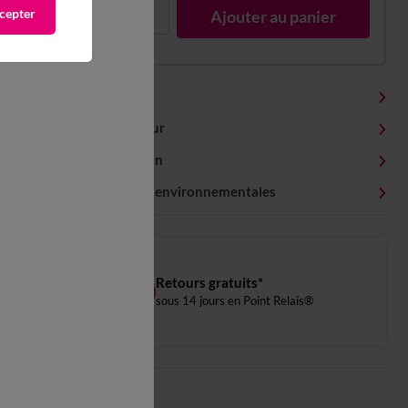
cepter
1
Ajouter au panier
Détails produit
Livraison et retour
Conseils entretien
Caractéristiques environnementales
Retours gratuits*
sous 14 jours en Point Relais®