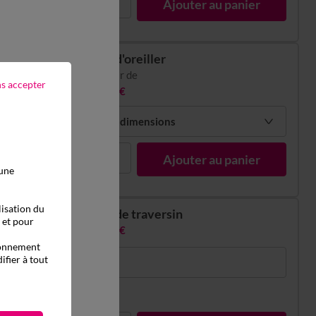
1
Ajouter au panier
Taie d'oreiller
à partir de
ns accepter
13,99 €
Choisir mes dimensions
1
Ajouter au panier
 une
lisation du
Taie de traversin
, et pour
18,99 €
tionnement
ifier à tout
85x185cm
En stock