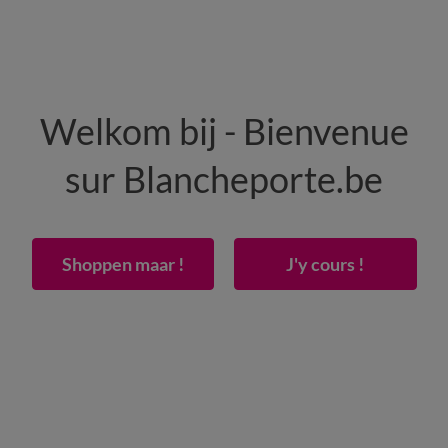
HOMME
MAISON
CHAUSSURES
Welkom bij - Bienvenue
-50% dès 2 articles Code
:
800013
(1)
Appliquer
sur Blancheporte.be
 - flanelle 160 g/m²
Shoppen maar !
J'y cours !