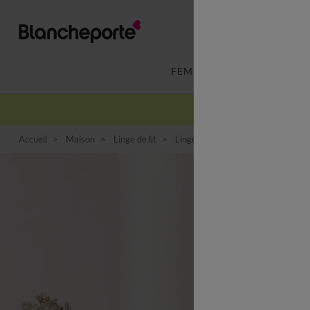
FEMME
LINGERIE
Accueil
Maison
Linge de lit
Linge de lit uni
Linge de lit uni