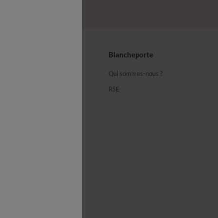
seils
Blancheporte
ous
Qui sommes-nous ?
équentes
RSE
cheporte