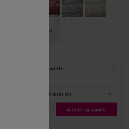
+3
Guide des tailles
Housse de couette
à partir de
47,99 €
Choisir mes dimensions
1
Ajouter au panier