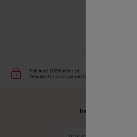
Linge de li
Paiement 100% sécurisé
Livr
Payez plus tard ou en plusieurs fois
domic
Envie d'avantages 
Inscrivez‑vous à notr
Conditions dans votre email