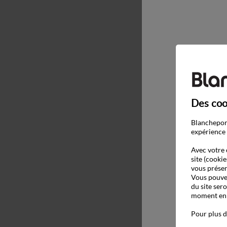
Des coo
Blancheport
expérience 
Avec votre 
site (cookie
vous présen
Vous pouvez
du site ser
moment en c
Pour plus d