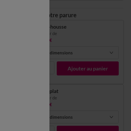
Composez votre parure
Drap-housse
à partir de
26,99 €
Choisir mes dimensions
1
Ajouter au panier
Drap plat
à partir de
35,99 €
Choisir mes dimensions