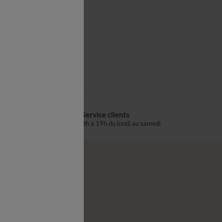
Drap plat
Service clients
s
8h à 19h du lundi au samedi
®
z-nous