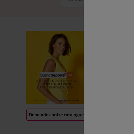
C
C
L
P
R
(
Demandez notre catalogue