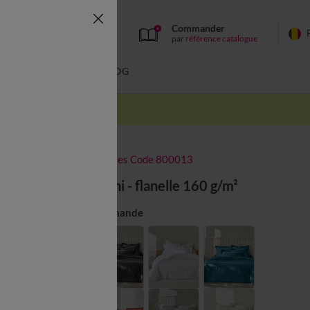
Commander
par
référence catalogue
BAIN
BLOG
-50% dès 2 articles Code 800013
Linge de lit uni - flanelle 160 g/m²
Couleur :
Vert Amande