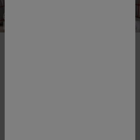
Fabriqué en UE
-50% dès 2 articles Code 800013
Linge de lit Scott - flanelle tissé teint 160 g/m²
Couleur :
Beige
Guide des tailles
Housse de couette
à partir de
52,99 €