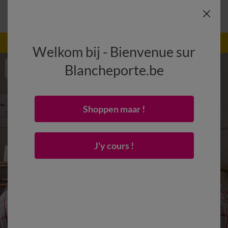
-50% dès 2 articles Code
:
800013
(1)
Appliquer
Welkom bij - Bienvenue sur
Blancheporte.be
Shoppen maar !
J'y cours !