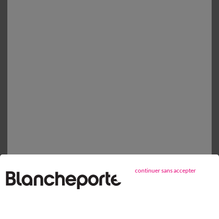
En stock
1
Ajouter au panier
Détails produit
Livraison et retour
Conseils entretien
Caractéristiques environnementales
continuer sans accepter
Retours gratuits*
sous 14 jours en Point Relais®