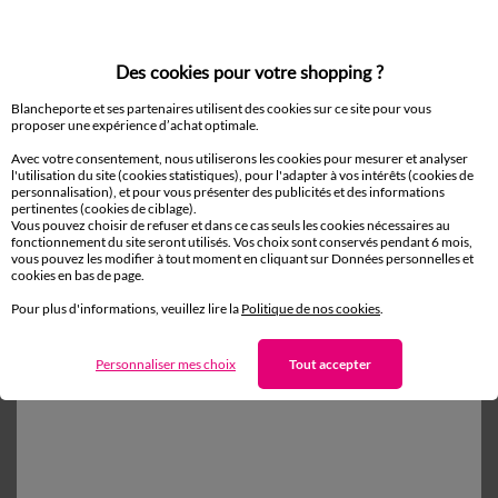
Des cookies pour votre shopping ?
Blancheporte et ses partenaires utilisent des cookies sur ce site pour vous
proposer une expérience d’achat optimale.
D'autres idées de Linge de lit uni
Avec votre consentement, nous utiliserons les cookies pour mesurer et analyser
l'utilisation du site (cookies statistiques), pour l'adapter à vos intérêts (cookies de
Linge de lit uni
Taie d'oreiller
personnalisation), et pour vous présenter des publicités et des informations
pertinentes (cookies de ciblage).
Housse de couette
Drap plat
Vous pouvez choisir de refuser et dans ce cas seuls les cookies nécessaires au
fonctionnement du site seront utilisés. Vos choix sont conservés pendant 6 mois,
vous pouvez les modifier à tout moment en cliquant sur Données personnelles et
cookies en bas de page.
Pour plus d'informations, veuillez lire la
Politique de nos cookies
.
Paiement 100% sécurisé
Payez plus tard ou en plusieurs fois
Personnaliser mes choix
Tout accepter
Livraison
domicile et Point Relais
®
Retours gratuits*