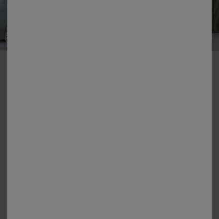
-50% dès 2 articles Code 800013
Linge de lit Amezia finition tufté en relief - coton lavé 57
fils/cm²
Couleur :
Kaki Clair
Guide des tailles
Housse de couette
à partir de
55,99 €