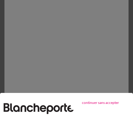
17,99 €
Choisir mes dimensions
1
Ajouter au panier
Détails produit
Livraison et retour
Conseils entretien
Caractéristiques environnementales
continuer sans accepter
Retours gratuits*
sous 14 jours en Point Relais®