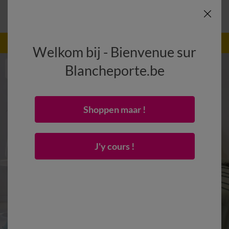
-50% dès 2 articles Code
:
800013
(1)
Appliquer
Welkom bij - Bienvenue sur
Blancheporte.be
Shoppen maar !
J'y cours !