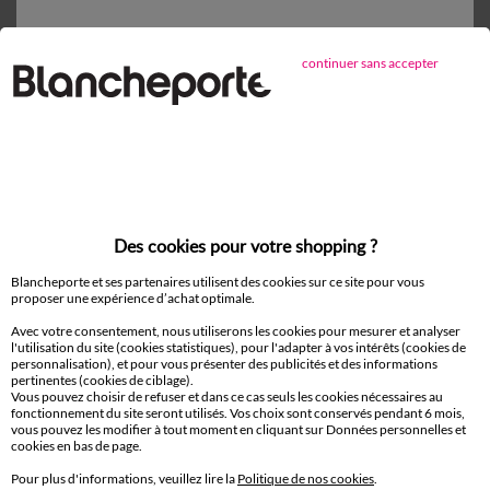
D'autres idées de Protège matelas
continuer sans accepter
Protège matelas
Paiement 100% sécurisé
Payez plus tard ou en plusieurs fois
Des cookies pour votre shopping ?
Livraison
domicile et Point Relais
®
Blancheporte et ses partenaires utilisent des cookies sur ce site pour vous
proposer une expérience d’achat optimale.
Avec votre consentement, nous utiliserons les cookies pour mesurer et analyser
Retours gratuits*
l'utilisation du site (cookies statistiques), pour l'adapter à vos intérêts (cookies de
sous 14 jours en Point Relais
®
personnalisation), et pour vous présenter des publicités et des informations
pertinentes (cookies de ciblage).
Vous pouvez choisir de refuser et dans ce cas seuls les cookies nécessaires au
Service clients
fonctionnement du site seront utilisés. Vos choix sont conservés pendant 6 mois,
vous pouvez les modifier à tout moment en cliquant sur Données personnelles et
8h à 19h du lundi au samedi
cookies en bas de page.
Pour plus d'informations, veuillez lire la
Politique de nos cookies
.