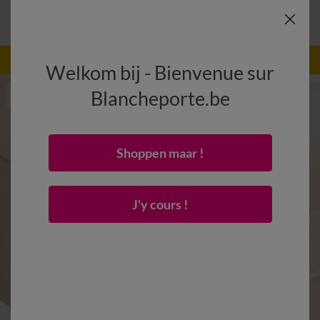
-50% dès 2 articles Code
:
800013
(1)
Appliquer
Welkom bij - Bienvenue sur
Blancheporte.be
Shoppen maar !
J'y cours !