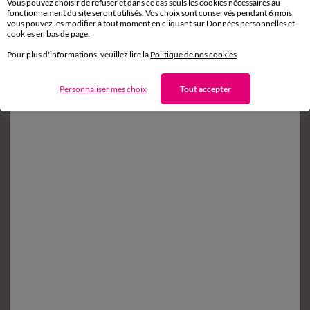
Vous pouvez choisir de refuser et dans ce cas seuls les cookies nécessaires au
fonctionnement du site seront utilisés. Vos choix sont conservés pendant 6 mois,
vous pouvez les modifier à tout moment en cliquant sur Données personnelles et
Retours gratuits*
cookies en bas de page.
sous 14 jours en Point Relais
®
Pour plus d'informations, veuillez lire la
Politique de nos cookies
.
Service clients
Personnaliser mes choix
Tout accepter
8h à 19h du lundi au samedi
Envie d'avantages exclusifs ?
Inscrivez‑vous à notre newsletter !
Conditions dans votre email de confirmation
Ok
Suivez-nous