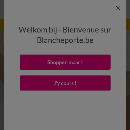
-50% dès 2 articles Code
:
800013
(1)
Appliquer
Welkom bij - Bienvenue sur
Blancheporte.be
Shoppen maar !
J'y cours !