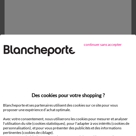
Retours gratuits*
sous 14 jours en Point Relais®
continuer sans accepter
D'autres idées de Drap housse
Drap housse
Des cookies pour votre shopping ?
Blancheporte et ses partenaires utilisent des cookies sur ce site pour vous
Paiement 100% sécurisé
proposer une expérience d’achat optimale.
Payez plus tard ou en plusieurs fois
Avec votre consentement, nous utiliserons les cookies pour mesurer et analyser
l'utilisation du site (cookies statistiques), pour l'adapter à vos intérêts (cookies de
personnalisation), et pour vous présenter des publicités et des informations
Livraison
pertinentes (cookies de ciblage).
domicile et Point Relais
®